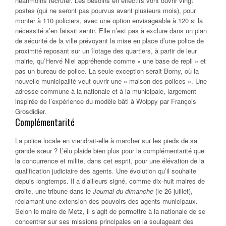
néanmoins recruter. Les besoins en effectifs vont ouvrir vingt
postes (qui ne seront pas pourvus avant plusieurs mois), pour
monter à 110 policiers, avec une option envisageable à 120 si la
nécessité s’en faisait sentir. Elle n’est pas à exclure dans un plan
de sécurité de la ville prévoyant la mise en place d’une police de
proximité reposant sur un îlotage des quartiers, à partir de leur
mairie, qu’Hervé Niel appréhende comme « une base de repli » et
pas un bureau de police. La seule exception serait Borny, où la
nouvelle municipalité veut ouvrir une « maison des polices ». Une
adresse commune à la nationale et à la municipale, largement
inspirée de l’expérience du modèle bâti à Woippy par François
Grosdidier.
Complémentarité
La police locale en viendrait-elle à marcher sur les pieds de sa
grande sœur ? L’élu plaide bien plus pour la complémentarité que
la concurrence et milite, dans cet esprit, pour une élévation de la
qualification judiciaire des agents. Une évolution qu’il souhaite
depuis longtemps. Il a d’ailleurs signé, comme dix-huit maires de
droite, une tribune dans le
Journal du dimanche
(le 26 juillet),
réclamant une extension des pouvoirs des agents municipaux.
Selon le maire de Metz, il s’agit de permettre à la nationale de se
concentrer sur ses missions principales en la soulageant des