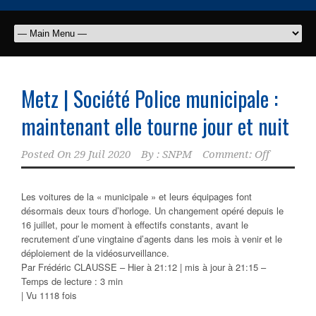
Metz | Société Police municipale :
maintenant elle tourne jour et nuit
Posted On
29 Juil 2020
By :
SNPM
Comment: Off
Les voitures de la « municipale » et leurs équipages font
désormais deux tours d’horloge. Un changement opéré depuis le
16 juillet, pour le moment à effectifs constants, avant le
recrutement d’une vingtaine d’agents dans les mois à venir et le
déploiement de la vidéosurveillance.
Par
Frédéric CLAUSSE
–
Hier à 21:12 | mis à jour à 21:15 –
Temps de lecture :
3 min
|
Vu 1118 fois