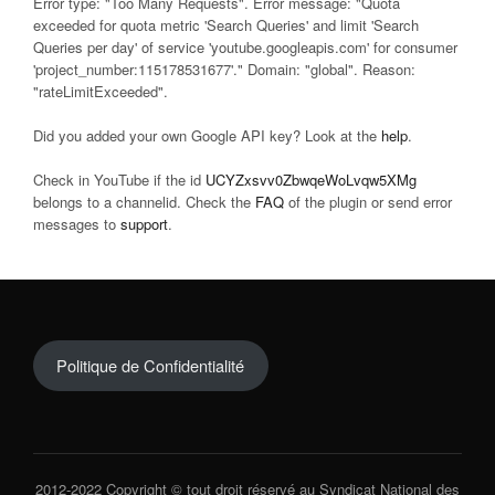
Error type: "Too Many Requests". Error message: "Quota
exceeded for quota metric 'Search Queries' and limit 'Search
Queries per day' of service 'youtube.googleapis.com' for consumer
'project_number:115178531677'." Domain: "global". Reason:
"rateLimitExceeded".
Did you added your own Google API key? Look at the
help
.
Check in YouTube if the id
UCYZxsvv0ZbwqeWoLvqw5XMg
belongs to a channelid. Check the
FAQ
of the plugin or send error
messages to
support
.
Politique de Confidentialité
2012-2022 Copyright © tout droit réservé au Syndicat National des