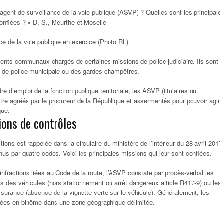
n agent de surveillance de la voie publique (ASVP) ? Quelles sont les principal
confiées ? » D. S., Meurthe-et-Moselle
ce de la voie publique en exercice (Photo RL)
nts communaux chargés de certaines missions de police judiciaire. Ils sont
s de police municipale ou des gardes champêtres.
e d’emploi de la fonction publique territoriale, les ASVP (titulaires ou
être agréés par le procureur de la République et assermentés pour pouvoir agir
que.
ions de contrôles
tions est rappelée dans la circulaire du ministère de l’intérieur du 28 avril 201
nus par quatre codes. Voici les principales missions qui leur sont confiées.
fractions liées au Code de la route, l’ASVP constate par procès-verbal les
 des véhicules (hors stationnement ou arrêt dangereux article R417-9) ou le
ssurance (absence de la vignette verte sur le véhicule). Généralement, les
tuées en binôme dans une zone géographique délimitée.