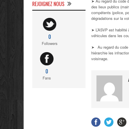
➤ Au regard du code de
REJOIGNEZ NOUS
des lieux publics (mair
compétents (police, p
dégradations sur la voi
➤ L’ASVP est habilité à
véhicules dans les cour
0
Followers
➤ Au regard du code de
hiérarchie les infract
voisinage.
0
Fans