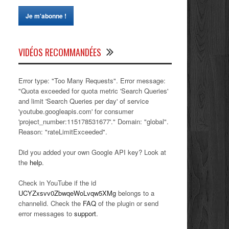
VIDÉOS RECOMMANDÉES
Error type: "Too Many Requests". Error message:
"Quota exceeded for quota metric 'Search Queries'
and limit 'Search Queries per day' of service
'youtube.googleapis.com' for consumer
'project_number:115178531677'." Domain: "global".
Reason: "rateLimitExceeded".
Did you added your own Google API key? Look at
the
help
.
Check in YouTube if the id
UCYZxsvv0ZbwqeWoLvqw5XMg
belongs to a
channelid. Check the
FAQ
of the plugin or send
error messages to
support
.