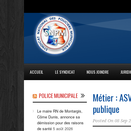
ACCUEIL
LE SYNDICAT
NOUS JOINDRE
JURID
Métier : ASV
POLICE MUNICIPALE
publique
Le maire RN de Montargis,
Côme Dunis, annonce sa
Posted On
08 Sep 
démission pour des raisons
de santé
5 août 2026