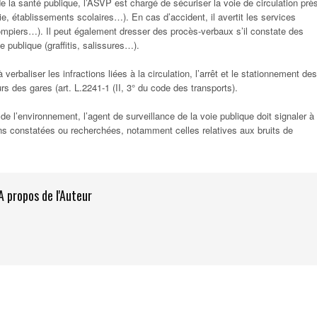
 la santé publique, l’ASVP est chargé de sécuriser la voie de circulation prè
ie, établissements scolaires…). En cas d’accident, il avertit les services
ompiers…). Il peut également dresser des procès-verbaux s’il constate des
e publique (graffitis, salissures…).
 verbaliser les infractions liées à la circulation, l’arrêt et le stationnement des
s des gares (art. L.2241-1 (II, 3° du code des transports).
 l’environnement, l’agent de surveillance de la voie publique doit signaler à
ions constatées ou recherchées, notamment celles relatives aux bruits de
A propos de l'Auteur