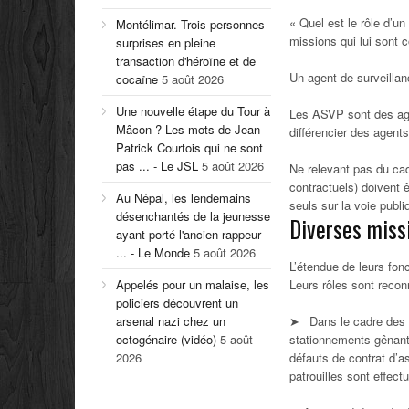
« Quel est le rôle d’u
Montélimar. Trois personnes
missions qui lui sont 
surprises en pleine
transaction d'héroïne et de
Un agent de surveillan
cocaïne
5 août 2026
Une nouvelle étape du Tour à
Les ASVP sont des age
Mâcon ? Les mots de Jean-
différencier des agent
Patrick Courtois qui ne sont
pas ... - Le JSL
5 août 2026
Ne relevant pas du cadr
contractuels) doivent 
Au Népal, les lendemains
seuls sur la voie publi
désenchantés de la jeunesse
Diverses miss
ayant porté l'ancien rappeur
... - Le Monde
5 août 2026
L’étendue de leurs fonc
Appelés pour un malaise, les
Leurs rôles sont recon
policiers découvrent un
arsenal nazi chez un
➤ Dans le cadre des in
octogénaire (vidéo)
5 août
stationnements gênants
2026
défauts de contrat d’a
patrouilles sont effec