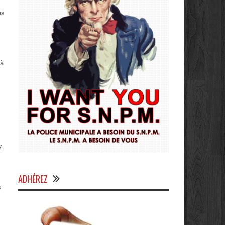
es
 à
7.
ADHÉREZ
s