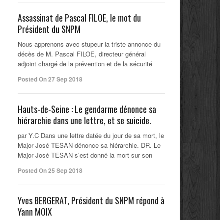
Assassinat de Pascal FILOE, le mot du
Président du SNPM
Nous apprenons avec stupeur la triste annonce du
décès de M. Pascal FILOE, directeur général
adjoint chargé de la prévention et de la sécurité
Posted On 27 Sep 2018
Hauts-de-Seine : Le gendarme dénonce sa
hiérarchie dans une lettre, et se suicide.
par Y.C Dans une lettre datée du jour de sa mort, le
Major José TESAN dénonce sa hiérarchie. DR. Le
Major José TESAN s’est donné la mort sur son
Posted On 25 Sep 2018
Yves BERGERAT, Président du SNPM répond à
Yann MOIX