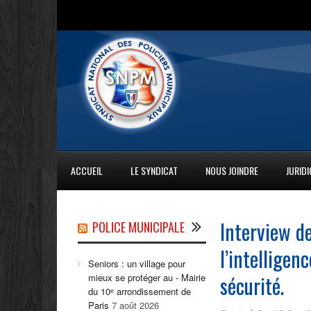
ACCUEIL
LE SYNDICAT
NOUS JOINDRE
JURID
Interview de
POLICE MUNICIPALE
l’intelligen
Seniors : un village pour
sécurité.
mieux se protéger au - Mairie
du 10ᵉ arrondissement de
Paris
7 août 2026