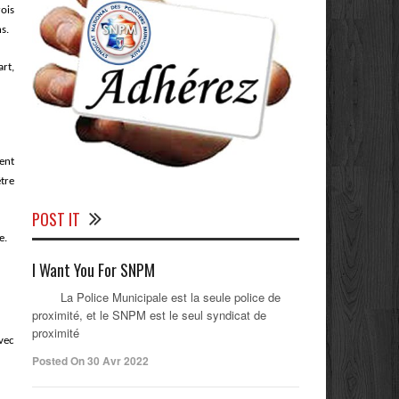
rois
s.
art,
vent
être
POST IT
e.
I Want You For SNPM
La Police Municipale est la seule police de
proximité, et le SNPM est le seul syndicat de
proximité
avec
Posted On 30 Avr 2022