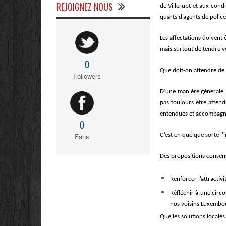
REJOIGNEZ NOUS
de Villerupt et aux cond
quarts d
’
agents de police
Les affectations doivent 
mais surtout de tendre ve
0
Que doit-on attendre de l
Followers
D’
une mani
è
re g
é
n
érale
pas toujours
ê
tre atten
entendues et accompagn
0
C’
est en quelque sorte l
’
i
Fans
Des propositions consens
Renforcer l’attractivi
Réfléchir à une circo
nos voisins Luxembou
Quelles solutions locale