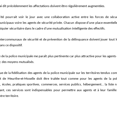
ai dit précédemment les affectations doivent être régulièrement augmentées.
it
é pourrait voir le jour avec une collaboration active entre les forces de sé
cur
municipaux voire les agents de sé
curit
é
priv
é
e.
Chacun dispose d
’
une place essentiell
iquier s
écuritaire
dans le cadre d
’
une mutualisation intelligente des
effectifs.
intercommunaux de sécurité et de prévention de la délinquance doivent jouer tout l
ns ce dispositif.
de la police municipale me paraît plus pertinente car plus attractive pour les agents
ec des moyens mutualisés.
e de la fidélisation des agents de la police municipale sur les territoires tendus c
t de Meurthe-et-Moselle doit
ê
tre traité
e
tout comme pour les agents de la pol
e, écoles, pratiques sportives, commerces, services publics, hébergement
…
la liste n
ant, ces services sont indispensables pour permettre aux agents et
à
leur famille
tre territoire.