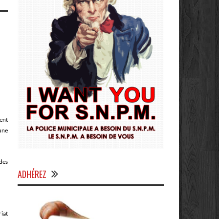
ent
une
des
ADHÉREZ
iat