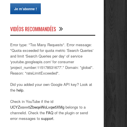
VIDÉOS RECOMMANDÉES
Error type: "Too Many Requests". Error message:
"Quota exceeded for quota metric 'Search Queries'
and limit 'Search Queries per day' of service
'youtube.googleapis.com' for consumer
'project_number:115178531677'." Domain: "global".
Reason: "rateLimitExceeded".
Did you added your own Google API key? Look at
the
help
.
Check in YouTube if the id
UCYZxsvv0ZbwqeWoLvqw5XMg
belongs to a
channelid. Check the
FAQ
of the plugin or send
error messages to
support
.