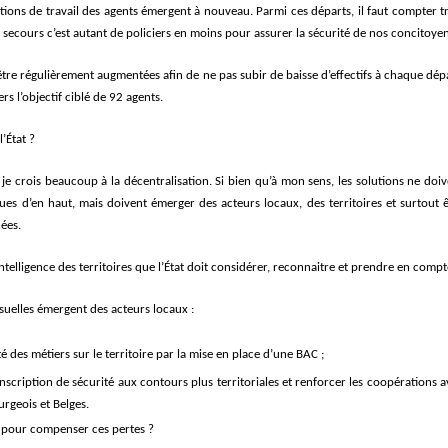
itions de travail des agents émergent à nouveau. Parmi ces départs, il faut compter t
 secours c’est autant de policiers en moins pour assurer la sécurité de nos concitoyen
être régulièrement augmentées afin de ne pas subir de baisse d’effectifs à chaque dép
rs l’objectif ciblé de 92 agents.
’État ?
, je crois beaucoup
à
la d
écentralisation. Si bien qu’à mon sens, les solutions ne doi
dues
d’
en haut, mais doivent
émerger
des acteurs
locaux, des
territoires et surtout 
ées.
ntelligence des territoires
que l
’
É
tat
doit considé
rer,
reconnaitre
et prendre en compt
uelles émergent des acteurs locaux :
té des métiers sur le territoire par la mise en place d’une BAC ;
nscription de sécurité aux contours plus territoriales et renforcer les coopérations 
rgeois et Belges.
s pour compenser ces pertes ?