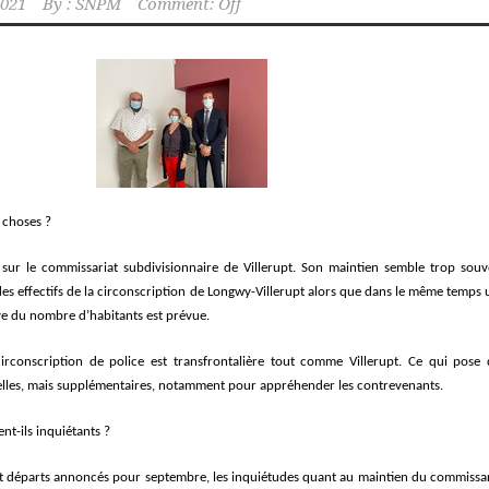
2021
By :
SNPM
Comment: Off
 choses ?
et sur le commissariat subdivisionnaire de Villerupt. Son maintien semble trop souv
es effectifs de la circonscription de Longwy-Villerupt alors que dans le même temps 
ve du nombre d’habitants est prévue.
irconscription de police est transfrontalière tout comme Villerupt. Ce qui pose 
velles, mais supplémentaires, notamment pour appréhender les contrevenants.
nt-ils inquiétants ?
t départs annoncés pour septembre, les inquiétudes quant au maintien du commissar