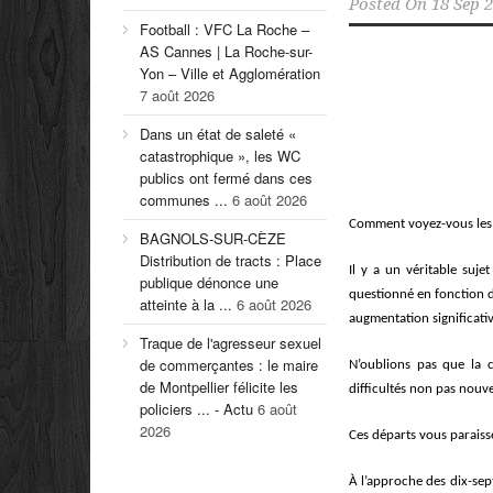
Posted On
18 Sep 
Football : VFC La Roche –
AS Cannes | La Roche-sur-
Yon – Ville et Agglomération
7 août 2026
Dans un état de saleté «
catastrophique », les WC
publics ont fermé dans ces
communes ...
6 août 2026
Comment voyez-vous les
BAGNOLS-SUR-CÈZE
Distribution de tracts : Place
Il y a un véritable suj
publique dénonce une
questionné en fonction d
atteinte à la ...
6 août 2026
augmentation significati
Traque de l'agresseur sexuel
de commerçantes : le maire
N’oublions pas que la c
de Montpellier félicite les
difficultés non pas nou
policiers ... - Actu
6 août
2026
Ces départs vous paraisse
À
l’
approche des dix-sep