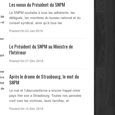
Les voeux du Président du SNPM
Le SNPM souhaite à tous les adhérents, les
it
é
délégués, les membres du bureau national et du
conseil syndical, ainsi qu’à tous les
e et
Posted On 03 Jan 2019
eur
Le Président du SNPM au Ministre de
l’Intérieur
 qui
Posted On 27 Déc 2018
omme
Après le drame de Strasbourg, le mot du
ice
SNPM
’
est
de
Le mal et l’obscurantisme a encore frappé notre
pays hier soir a Strasbourg. Toutes nos pensées
vont vers les victimes, leurs familles, et
Posted On 12 Déc 2018