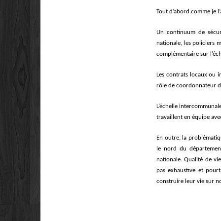
Tout d’abord comme je l’
Un continuum de s
é
cur
nationale, les policiers 
complémentaire sur l’é
ch
Les contrats locaux ou 
rôle de coordonnateur da
L’échelle intercommunale 
travaillent en équipe av
En outre,
la probl
ématiqu
le nord du départemen
nationale.
Qualit
é de vi
pas exhaustive
et pourt
construire leur vie sur no