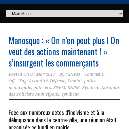
Manosque : « On n’en peut plus ! On
veut des actions maintenant ! »
s’insurgent les commerçants
Posted On
07 Mar 2017
By :
SNPM
Comment:
Off
Tag:
Actualité
,
Défense
,
Emploi
,
police
municipale
,
policiers
,
SNPM
,
SNPM- Syndicat National
des Policiers Municipaux
,
syndicat
Face aux nombreux actes d’incivisme et à la
délinquance dans le centre-ville, une réunion était
organisée ce lundi en mairie.