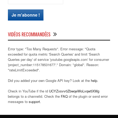
VIDÉOS RECOMMANDÉES
Error type: "Too Many Requests". Error message: "Quota
exceeded for quota metric 'Search Queries' and limit 'Search
Queries per day' of service 'youtube.googleapis.com' for consumer
'project_number:115178531677'." Domain: "global". Reason:
"rateLimitExceeded".
Did you added your own Google API key? Look at the
help
.
Check in YouTube if the id
UCYZxsvv0ZbwqeWoLvqw5XMg
belongs to a channelid. Check the
FAQ
of the plugin or send error
messages to
support
.