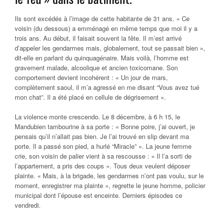
Ils sont excédés à l’image de cette habitante de 31 ans. « Ce
voisin (du dessous) a emménagé en même temps que moi il y a
trois ans. Au début, il faisait souvent la fête. Il m’est arrivé
d’appeler les gendarmes mais, globalement, tout se passait bien »,
dit-elle en parlant du quinquagénaire. Mais voilà, l’homme est
gravement malade, alcoolique et ancien toxicomane. Son
comportement devient incohérent : « Un jour de mars,
complètement saoul, il m’a agressé en me disant “Vous avez tué
mon chat”. Il a été placé en cellule de dégrisement ».
La violence monte crescendo. Le 8 décembre, à 6 h 15, le
Mandubien tambourine à sa porte : « Bonne poire, j’ai ouvert, je
pensais qu’il n’allait pas bien. Je l’ai trouvé en slip devant ma
porte. Il a passé son pied, a hurlé “Miracle” ». La jeune femme
crie, son voisin de palier vient à sa rescousse : « Il l’a sorti de
l’appartement, a pris des coups ». Tous deux veulent déposer
plainte. « Mais, à la brigade, les gendarmes n’ont pas voulu, sur le
moment, enregistrer ma plainte », regrette le jeune homme, policier
municipal dont l’épouse est enceinte. Derniers épisodes ce
vendredi.