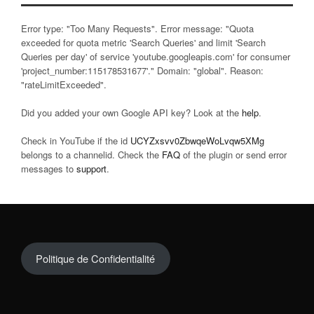
Error type: "Too Many Requests". Error message: "Quota
exceeded for quota metric 'Search Queries' and limit 'Search
Queries per day' of service 'youtube.googleapis.com' for consumer
'project_number:115178531677'." Domain: "global". Reason:
"rateLimitExceeded".
Did you added your own Google API key? Look at the
help
.
Check in YouTube if the id
UCYZxsvv0ZbwqeWoLvqw5XMg
belongs to a channelid. Check the
FAQ
of the plugin or send error
messages to
support
.
Politique de Confidentialité