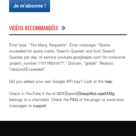
VIDÉOS RECOMMANDÉES
Error type: "Too Many Requests". Error message: "Quota
exceeded for quota metric 'Search Queries' and limit 'Search
Queries per day' of service 'youtube.googleapis.com' for consumer
'project_number:115178531677'." Domain: "global". Reason:
"rateLimitExceeded".
Did you added your own Google API key? Look at the
help
.
Check in YouTube if the id
UCYZxsvv0ZbwqeWoLvqw5XMg
belongs to a channelid. Check the
FAQ
of the plugin or send error
messages to
support
.