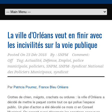
La ville d’Orléans veut en finir avec
les incivilités sur la voie publique
Posted On
23 Déc 2018
By :
SNPM
Comment:
Off
Tag:
Actualité
,
Défense
,
Emploi
,
police
municipale
,
policiers
,
SNPM
,
SNPM- Syndicat National
des Policiers Municipaux
,
syndicat
Par
Patricia Pourrez
,
France Bleu Orléans
Crottes de chien, mégots, crachats ou ordures : la ville d’Orléans a
décidé de mettre le paquet contre tout ce qui pollue l’espace
public. Un plan d’action a été dévoilé ce mois ci en Conseil
Municipal. On connait aussi désormais les sanctions encourues