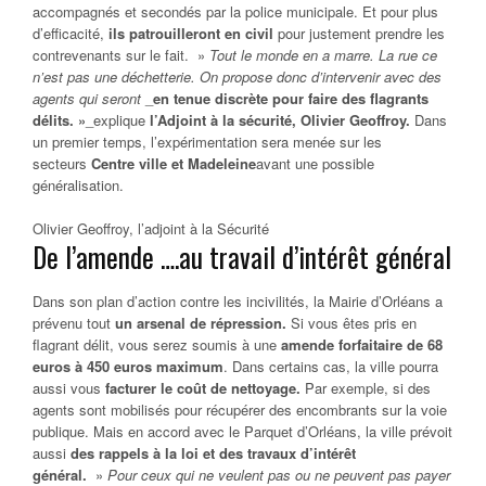
accompagnés et secondés par la police municipale. Et pour plus
d’efficacité,
ils patrouilleront en civil
pour justement prendre les
contrevenants sur le fait. »
Tout le monde en a marre. La rue ce
n’est pas une déchetterie. On propose donc d’intervenir avec des
agents qui seront
_
en tenue discrète pour faire des flagrants
délits. »
_explique
l’Adjoint à la sécurité, Olivier Geoffroy.
Dans
un premier temps, l’expérimentation sera menée sur les
secteurs
Centre ville et Madeleine
avant une possible
généralisation.
Olivier Geoffroy, l’adjoint à la Sécurité
De l’amende ….au travail d’intérêt général
Dans son plan d’action contre les incivilités, la Mairie d’Orléans a
prévenu tout
un arsenal de répression.
Si vous êtes pris en
flagrant délit, vous serez soumis à une
amende forfaitaire de 68
euros à 450 euros maximum
. Dans certains cas, la ville pourra
aussi vous
facturer le coût de nettoyage.
Par exemple, si des
agents sont mobilisés pour récupérer des encombrants sur la voie
publique. Mais en accord avec le Parquet d’Orléans, la ville prévoit
aussi
des rappels à la loi et des travaux d’intérêt
général.
»
Pour ceux qui ne veulent pas ou ne peuvent pas payer