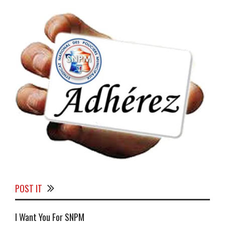
POST IT
I Want You For SNPM