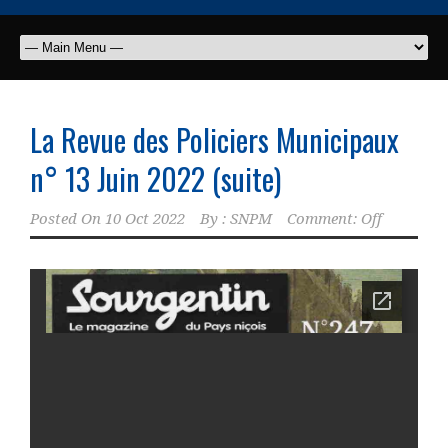
La Revue des Policiers Municipaux
n° 13 Juin 2022 (suite)
Posted On
10 Oct 2022
By :
SNPM
Comment: Off