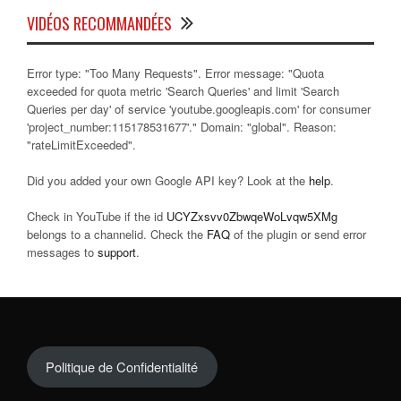
VIDÉOS RECOMMANDÉES
Error type: "Too Many Requests". Error message: "Quota
exceeded for quota metric 'Search Queries' and limit 'Search
Queries per day' of service 'youtube.googleapis.com' for consumer
'project_number:115178531677'." Domain: "global". Reason:
"rateLimitExceeded".
Did you added your own Google API key? Look at the
help
.
Check in YouTube if the id
UCYZxsvv0ZbwqeWoLvqw5XMg
belongs to a channelid. Check the
FAQ
of the plugin or send error
messages to
support
.
Politique de Confidentialité