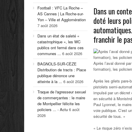
Football : VFC La Roche –
Dans un conte
AS Cannes | La Roche-sur-
doté leurs pol
Yon – Ville et Agglomération
7 août 2026
automatiques.
Dans un état de saleté «
franchir le pas
catastrophique », les WC
publics ont fermé dans ces
communes ...
6 août 2026
Après l’aval donné par 
BAGNOLS-SUR-CÈZE
formation), les polic
Distribution de tracts : Place
publique dénonce une
Après les gilets pare-
atteinte à la ...
6 août 2026
pistolets semi-automa
Traque de l'agresseur sexuel
impulsé par un décret 
de commerçantes : le maire
en sécurité à Monistro
de Montpellier félicite les
Paul Lyonnet, le maire.
policiers ... - Actu
6 août
voie publique. C’est u
2026
sécurité de tous. »
« Le risque zéro n’exis