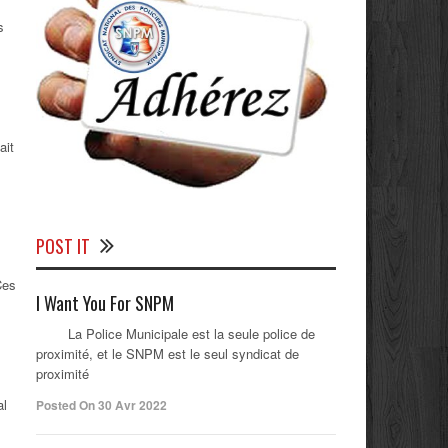
s
ait
POST IT
Ces
I Want You For SNPM
La Police Municipale est la seule police de
proximité, et le SNPM est le seul syndicat de
proximité
al
Posted On 30 Avr 2022