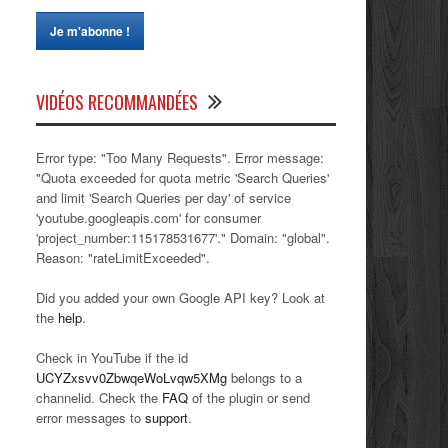
VIDÉOS RECOMMANDÉES
Error type: "Too Many Requests". Error message:
"Quota exceeded for quota metric 'Search Queries'
and limit 'Search Queries per day' of service
'youtube.googleapis.com' for consumer
'project_number:115178531677'." Domain: "global".
Reason: "rateLimitExceeded".
Did you added your own Google API key? Look at
the
help
.
Check in YouTube if the id
UCYZxsvv0ZbwqeWoLvqw5XMg
belongs to a
channelid. Check the
FAQ
of the plugin or send
error messages to
support
.