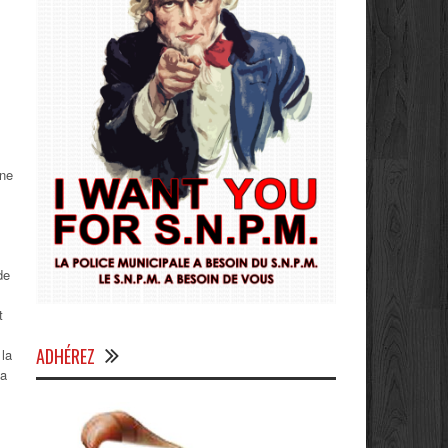
de
t
ADHÉREZ
 la
la