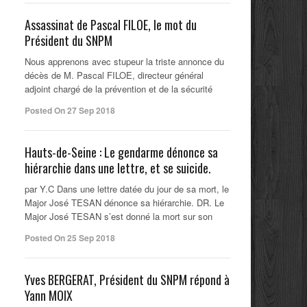
Assassinat de Pascal FILOE, le mot du
Président du SNPM
Nous apprenons avec stupeur la triste annonce du
décès de M. Pascal FILOE, directeur général
adjoint chargé de la prévention et de la sécurité
Posted On 27 Sep 2018
Hauts-de-Seine : Le gendarme dénonce sa
hiérarchie dans une lettre, et se suicide.
par Y.C Dans une lettre datée du jour de sa mort, le
Major José TESAN dénonce sa hiérarchie. DR. Le
Major José TESAN s’est donné la mort sur son
Posted On 25 Sep 2018
Yves BERGERAT, Président du SNPM répond à
Yann MOIX