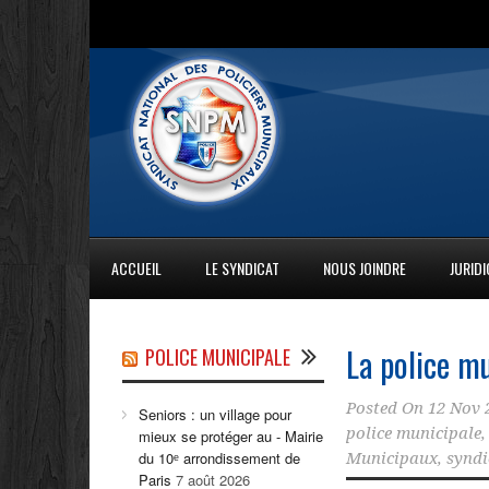
ACCUEIL
LE SYNDICAT
NOUS JOINDRE
JURID
La police m
POLICE MUNICIPALE
Posted On
12 Nov 
Seniors : un village pour
police municipale
mieux se protéger au - Mairie
du 10ᵉ arrondissement de
Municipaux
,
syndi
Paris
7 août 2026