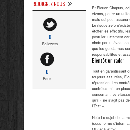
REJOIGNEZ NOUS
Et Florian Chapuis, ad
vivons, porter un unif
mais qui peut assurer 
Le risque zéro n’existe
étoffer les effectifs,
0
postuler justement car 
choix par « l’évolutio
Followers
que les gendarmes son
responsabilités et assu
Bientôt un radar
0
Tout en garantissant 
toujours assurées, Flo
Fans
répression. Les contrô
contrôles mis en plac
concernant les vitesse
qu’il « ne s’agit pas 
l’État ».
Note Le sujet de l’arm
(sous forme d’informati
Olivier Pietroy