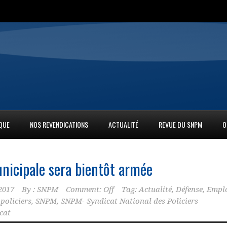
IQUE
NOS REVENDICATIONS
ACTUALITÉ
REVUE DU SNPM
O
unicipale sera bientôt armée
2017
By :
SNPM
Comment: Off
Tag:
Actualité
,
Défense
,
Empl
,
policiers
,
SNPM
,
SNPM- Syndicat National des Policiers
cat