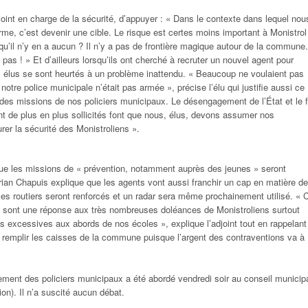
joint en charge de la sécurité, d’appuyer : « Dans le contexte dans lequel nou
orme, c’est devenir une cible. Le risque est certes moins important à Monistrol
qu’il n’y en a aucun ? Il n’y a pas de frontière magique autour de la commune.
 pas ! » Et d’ailleurs lorsqu’ils ont cherché à recruter un nouvel agent pour
 les élus se sont heurtés à un problème inattendu. « Beaucoup ne voulaient pas
notre police municipale n’était pas armée », précise l’élu qui justifie aussi ce
n des missions de nos policiers municipaux. Le désengagement de l’État et le f
t de plus en plus sollicités font que nous, élus, devons assumer nos
rer la sécurité des Monistroliens ».
que les missions de « prévention, notamment auprès des jeunes » seront
rian Chapuis explique que les agents vont aussi franchir un cap en matière de
les routiers seront renforcés et un radar sera même prochainement utilisé. « 
e sont une réponse aux très nombreuses doléances de Monistroliens surtout
s excessives aux abords de nos écoles », explique l’adjoint tout en rappelant
de remplir les caisses de la commune puisque l’argent des contraventions va à
ement des policiers municipaux a été abordé vendredi soir au conseil municip
on). Il n’a suscité aucun débat.