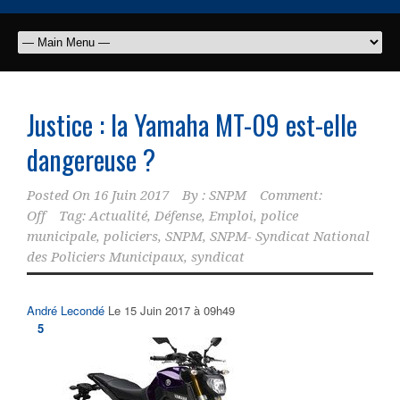
Justice : la Yamaha MT-09 est-elle
dangereuse ?
Posted On
16 Juin 2017
By :
SNPM
Comment:
Off
Tag:
Actualité
,
Défense
,
Emploi
,
police
municipale
,
policiers
,
SNPM
,
SNPM- Syndicat National
des Policiers Municipaux
,
syndicat
André Lecondé
Le 15 Juin 2017 à 09h49
5