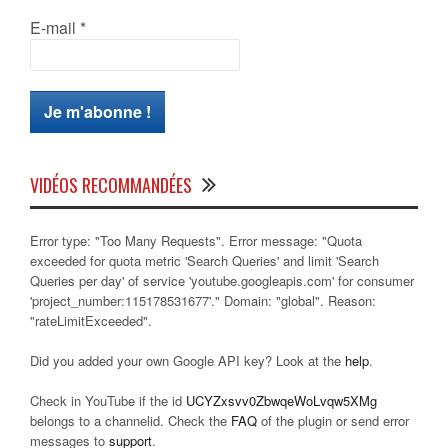
E-mail
*
VIDÉOS RECOMMANDÉES
Error type: "Too Many Requests". Error message: "Quota
exceeded for quota metric 'Search Queries' and limit 'Search
Queries per day' of service 'youtube.googleapis.com' for consumer
'project_number:115178531677'." Domain: "global". Reason:
"rateLimitExceeded".
Did you added your own Google API key? Look at the
help
.
Check in YouTube if the id
UCYZxsvv0ZbwqeWoLvqw5XMg
belongs to a channelid. Check the
FAQ
of the plugin or send error
messages to
support
.