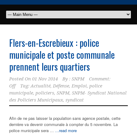
Flers-en-Escrebieux : police
municipale et poste communale
prennent leurs quartiers
Posted On
01 Nov 2014
By :
SNPM
Comment:
Off
Tag:
Actualité
,
Défense
,
Emploi
,
police
municipale
,
policiers
,
SNPM
,
SNPM- Syndicat National
des Policiers Municipaux
,
syndicat
Afin de ne pas laisser la population sans agence postale, cette
dernière va devenir communale à compter du 5 novembre. La
police municipale sera …
…read more