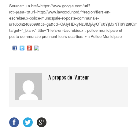
Source:: <a href=https://www.google.com/url?
rct=j&sa=t&url=http://www.lavoixdunord.fr/region/flers-en-
escrebieux-police-municipale-et-poste-communale-
ia16b0n2468099&ct=ga&cd=CAIyHDkyNzJlMjAyOTc0YjMxNTI6Y29t
target="_blank" title="Flers-en-Escrebieux :
police municipale
et
poste communale prennent leurs quartiers » >Police Municipale
A propos de l'Auteur