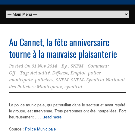
Au Cannet, la fête anniversaire
tourne à la mauvaise plaisanterie
Posted On
01 Nov 2014
By :
SNPM
Comment:
Off
Tag:
Actualité
,
Défense
,
Emploi
,
police
municipale
,
policiers
,
SNPM
,
SNPM- Syndicat National
des Policiers Municipaux
,
syndicat
La police municipale, qui patrouillait dans le secteur et avait repéré
le groupe, est intervenue. Trois personnes ont été interpellées. Fort
heureusement …
…read more
Source::
Police Municipale