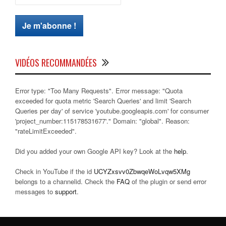
VIDÉOS RECOMMANDÉES
Error type: "Too Many Requests". Error message: "Quota
exceeded for quota metric 'Search Queries' and limit 'Search
Queries per day' of service 'youtube.googleapis.com' for consumer
'project_number:115178531677'." Domain: "global". Reason:
"rateLimitExceeded".
Did you added your own Google API key? Look at the
help
.
Check in YouTube if the id
UCYZxsvv0ZbwqeWoLvqw5XMg
belongs to a channelid. Check the
FAQ
of the plugin or send error
messages to
support
.