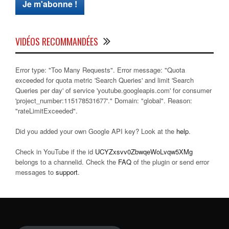
VIDÉOS RECOMMANDÉES
Error type: "Too Many Requests". Error message: "Quota
exceeded for quota metric 'Search Queries' and limit 'Search
Queries per day' of service 'youtube.googleapis.com' for consumer
'project_number:115178531677'." Domain: "global". Reason:
"rateLimitExceeded".
Did you added your own Google API key? Look at the
help
.
Check in YouTube if the id
UCYZxsvv0ZbwqeWoLvqw5XMg
belongs to a channelid. Check the
FAQ
of the plugin or send error
messages to
support
.