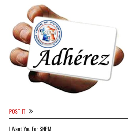
POST IT
I Want You For SNPM