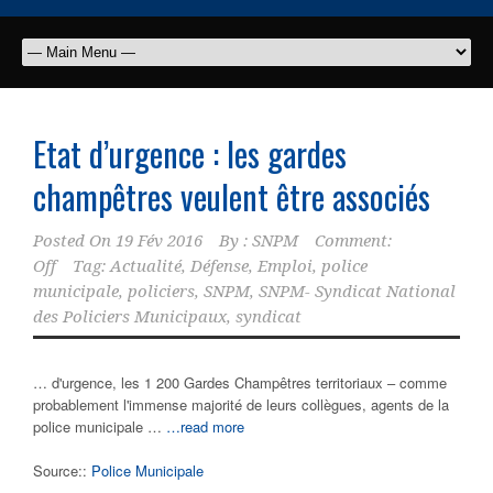
Etat d’urgence : les gardes
champêtres veulent être associés
Posted On
19 Fév 2016
By :
SNPM
Comment:
Off
Tag:
Actualité
,
Défense
,
Emploi
,
police
municipale
,
policiers
,
SNPM
,
SNPM- Syndicat National
des Policiers Municipaux
,
syndicat
… d'urgence, les 1 200 Gardes Champêtres territoriaux – comme
probablement l'immense majorité de leurs collègues, agents de la
police municipale …
…read more
Source::
Police Municipale