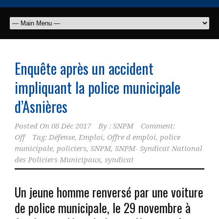
Enquête après un accident
impliquant la police municipale
d’Asnières
Posted On
08 Déc 2017
By :
SNPM
Comment:
Off
Tag:
Défense
,
Emploi
,
Offre d emploi
,
police
municipale
,
policiers
,
SNPM
,
SNPM- Syndicat National
des Policiers Municipaux
,
syndicat
Un jeune homme renversé par une voiture
de police municipale, le 29 novembre à