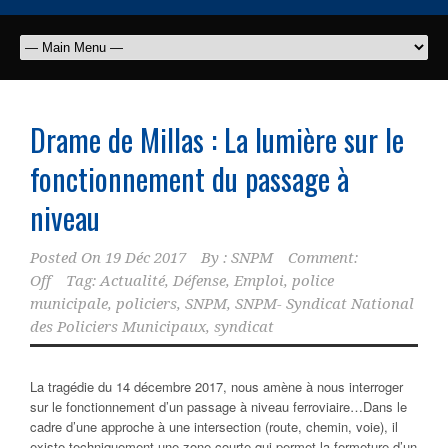
Drame de Millas : La lumière sur le
fonctionnement du passage à
niveau
Posted On
19 Déc 2017
By :
SNPM
Comment:
Off
Tag:
Actualité
,
Défense
,
Emploi
,
police
municipale
,
policiers
,
SNPM
,
SNPM- Syndicat National
des Policiers Municipaux
,
syndicat
La tragédie du 14 décembre 2017, nous amène à nous interroger
sur le fonctionnement d’un passage à niveau ferroviaire…Dans le
cadre d’une approche à une intersection (route, chemin, voie), il
existe techniquement une zone courte qui permet la fermeture d’un