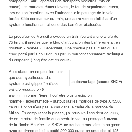
compagnie Faur (l’opérateur de transports scolaires, mis en
cause), les barrières étaient levées, le feu de signalement éteint,
lors de son insertion, avec l’autocar sur le passage de la voie
ferrée. Côté conducteur du train, une autre version fait état d’un
système fonctionnant et donc des barrières abaissées !
Le procureur de Marseille évoque un train roulant à une allure de
75 km/h, il précise que le bloc d’articulation des barrières était en
position
« fermée »
. Cependant, il ne précise pas si c’est du au
choc porté par la collision, ou par un bon fonctionnement technique
du dispositif (l’enquête est en cours).
A ce stade, on ne peut formuler
que des hypothèses…Le
Le déshuntage (source SNCF)
système est grippé ?
« 6 cas
ont été recensé en 5
ans »
m’informe Pierre. Pour être plus précis, on
nomme « ledéshuntage » surtout sur les motrices de type X73500,
ce qui à priori n’est pas le cas dans le cadre de la motrice de
Millas. En compulsant la presse, j’ai retrouvé l’accident de 2006,
de cette mère de famille qui a perdu la vie, au passage à niveau
de la Roche-Maurice. La SNCF, ne souhaite pas faire l’amalgame
avec ce drame qui lui a coûté 200 000 euros en amendes et 125