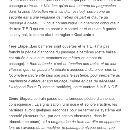
passage à niveau.
« Dès lors qu’un train entame sa progression
dans la zone (détection vis à vis d’un essieu), cette zone de
sécurité est à une vingtaine de mètres de part et d’autre du
passage à niveau… »
nous communique un cheminot conducteur
de train T.E.R qui est en poste à Montpellier et qui tient à garder
l’anonymat, le drame étant en région
« Occitanie »
.
1ère Étape.
..Les barrières sont ouvertes et le T.E.R n’a pas
franchi la pédale d’annonce du passage à barrières (cette balise
est située à plusieurs centaines de mètres en amont du
passage).
« Bien entendu, c’est en fonction des trains et de leur
vitesse, que l’on placera la pédale d’annonce à distance, plus la
locomotive tracte vite plus loin sera le système, pour permettre au
machiniste d’effectuer son freinage, même en cas de nécessité
! »
répond Pierre T( identité modifiée), notre contact à la S.N.C.F.
2ème Étape
…Le train passe sur la fameuse pédale d’annonce,
conséquence : La signalisation lumineuse et sonore s’active, les
barrières auront quelques secondes pour se fermer (le système est
controlé plusieurs fois, par des agents cheminots, dans le
trimestre en cours).
« La progression du train est dite en approche,
lors de l’avance de la machine, le passage à niveau est en vue