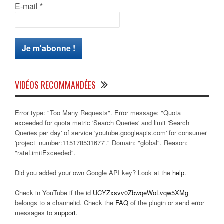
E-mail
*
VIDÉOS RECOMMANDÉES
Error type: "Too Many Requests". Error message: "Quota
exceeded for quota metric 'Search Queries' and limit 'Search
Queries per day' of service 'youtube.googleapis.com' for consumer
'project_number:115178531677'." Domain: "global". Reason:
"rateLimitExceeded".
Did you added your own Google API key? Look at the
help
.
Check in YouTube if the id
UCYZxsvv0ZbwqeWoLvqw5XMg
belongs to a channelid. Check the
FAQ
of the plugin or send error
messages to
support
.