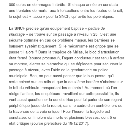
000 euros en dommages-intérêts. Si chaque année on constate
une trentaine de morts aux intersections entre les routes et le rail,
le sujet est « tabou » pour la SNCF, qui évite les polémiques.
La SNCF
précise qu’un équipement baptisé
« pédale de
shuntage »
se trouve sur ce passage à niveau n°25. C’est une
sécurité optimale en cas de problème majeur, les barrières se
baissent systématiquement. Si le mécanisme est grippé que se
passe t’il alors ? Dans la tragédie de Millas, le bloc d’articulation
était fermé (source procureur), l’agent conducteur est tenu à arrêter
sa motrice, alerter sa hiérarchie qui se déplacera pour sécuriser le
passage à niveau, avec l’aide de la gendarmerie ou police
municipale. Bon, on peut aussi penser que le bus passe, qu’il
reste coincé sur les rails et que la deuxième barrière s’abaisse sur
le toit du véhicule transportant les enfants ! Au moment où l’on
rédige l’article, les enquêteurs travaillent sur cette possibilité, ils
vont aussi questionner la conductrice pour lui parler de son regard
périphérique (code de la route), dans le cadre d’un contrôle lors de
la traversée de la voie unique ! Pour l’heure, la tragédie est
constatée, on implore six morts et plusieurs blessés, dont 5 en
état critique (source préfecture du 18/12/2017).