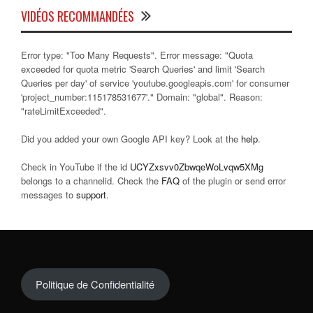
VIDÉOS RECOMMANDÉES
Error type: "Too Many Requests". Error message: "Quota
exceeded for quota metric 'Search Queries' and limit 'Search
Queries per day' of service 'youtube.googleapis.com' for consumer
'project_number:115178531677'." Domain: "global". Reason:
"rateLimitExceeded".
Did you added your own Google API key? Look at the
help
.
Check in YouTube if the id
UCYZxsvv0ZbwqeWoLvqw5XMg
belongs to a channelid. Check the
FAQ
of the plugin or send error
messages to
support
.
Politique de Confidentialité