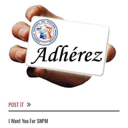
POST IT
I Want You For SNPM