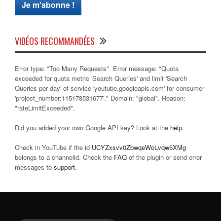
VIDÉOS RECOMMANDÉES
Error type: "Too Many Requests". Error message: "Quota
exceeded for quota metric 'Search Queries' and limit 'Search
Queries per day' of service 'youtube.googleapis.com' for consumer
'project_number:115178531677'." Domain: "global". Reason:
"rateLimitExceeded".
Did you added your own Google API key? Look at the
help
.
Check in YouTube if the id
UCYZxsvv0ZbwqeWoLvqw5XMg
belongs to a channelid. Check the
FAQ
of the plugin or send error
messages to
support
.