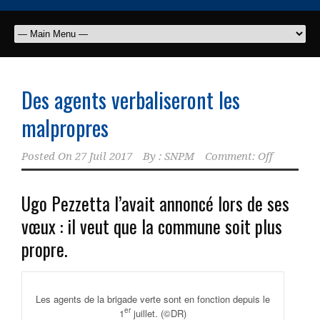
Des agents verbaliseront les
malpropres
Posted On
27 Juil 2017
By :
SNPM
Comment: Off
Ugo Pezzetta l’avait annoncé lors de ses
vœux : il veut que la commune soit plus
propre.
Les agents de la brigade verte sont en fonction depuis le
er
1
juillet.
(©DR)