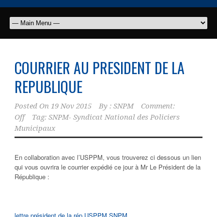
COURRIER AU PRESIDENT DE LA
REPUBLIQUE
Posted On
19 Nov 2015
By :
SNPM
Comment:
Off
Tag:
SNPM- Syndicat National des Policiers
Municipaux
En collaboration avec l’USPPM, vous trouverez ci dessous un lien
qui vous ouvrira le courrier expédié ce jour à Mr Le Président de la
République :
lettre président de la rép USPPM SNPM