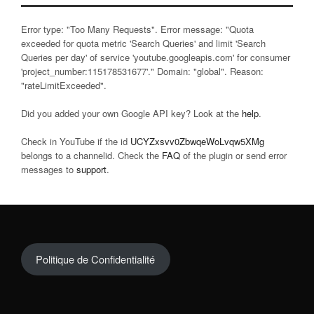
Error type: "Too Many Requests". Error message: "Quota
exceeded for quota metric 'Search Queries' and limit 'Search
Queries per day' of service 'youtube.googleapis.com' for consumer
'project_number:115178531677'." Domain: "global". Reason:
"rateLimitExceeded".
Did you added your own Google API key? Look at the
help
.
Check in YouTube if the id
UCYZxsvv0ZbwqeWoLvqw5XMg
belongs to a channelid. Check the
FAQ
of the plugin or send error
messages to
support
.
Politique de Confidentialité