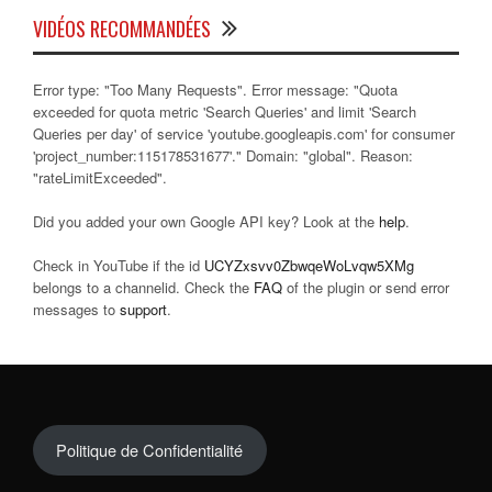
VIDÉOS RECOMMANDÉES
Error type: "Too Many Requests". Error message: "Quota
exceeded for quota metric 'Search Queries' and limit 'Search
Queries per day' of service 'youtube.googleapis.com' for consumer
'project_number:115178531677'." Domain: "global". Reason:
"rateLimitExceeded".
Did you added your own Google API key? Look at the
help
.
Check in YouTube if the id
UCYZxsvv0ZbwqeWoLvqw5XMg
belongs to a channelid. Check the
FAQ
of the plugin or send error
messages to
support
.
Politique de Confidentialité