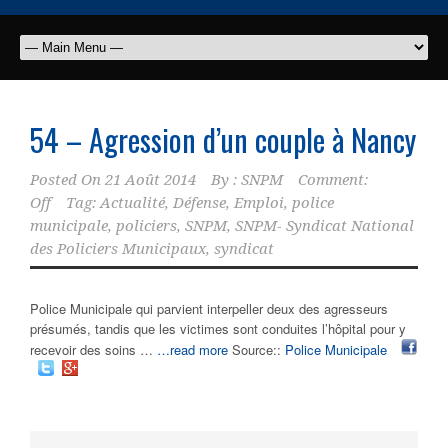
54 – Agression d’un couple à Nancy
Posted On
21 Août 2014
By :
SNPM
Comment:
Off
Tag:
Actualité
,
Défense
,
Emploi
,
police
municipale
,
policiers
,
SNPM
,
SNPM- Syndicat National
des Policiers Municipaux
,
syndicat
Police Municipale qui parvient interpeller deux des agresseurs
présumés, tandis que les victimes sont conduites l’hôpital pour y
recevoir des soins …
…read more
Source::
Police Municipale