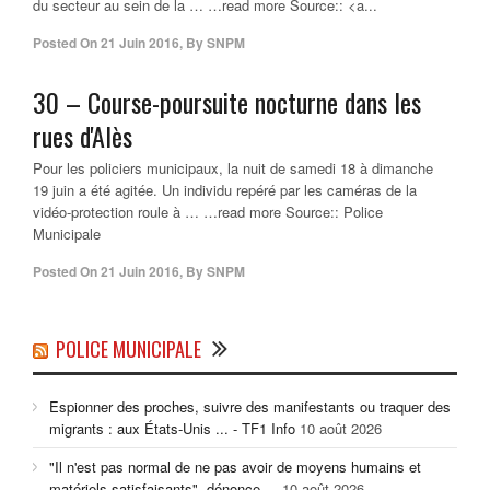
du secteur au sein de la … …read more Source:: <a...
Posted On
21 Juin 2016
,
By
SNPM
30 – Course-poursuite nocturne dans les
rues d'Alès
Pour les policiers municipaux, la nuit de samedi 18 à dimanche
19 juin a été agitée. Un individu repéré par les caméras de la
vidéo-protection roule à … …read more Source:: Police
Municipale
Posted On
21 Juin 2016
,
By
SNPM
POLICE MUNICIPALE
Espionner des proches, suivre des manifestants ou traquer des
migrants : aux États-Unis ... - TF1 Info
10 août 2026
"Il n'est pas normal de ne pas avoir de moyens humains et
matériels satisfaisants", dénonce ...
10 août 2026