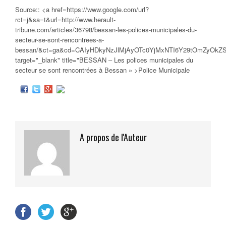
Source:: <a href=https://www.google.com/url?
rct=j&sa=t&url=http://www.herault-
tribune.com/articles/36798/bessan-les-polices-municipales-du-
secteur-se-sont-rencontrees-a-
bessan/&ct=ga&cd=CAIyHDkyNzJlMjAyOTc0YjMxNTI6Y29tOmZyOk
target="_blank" title="BESSAN – Les
polices municipales
du
secteur se sont rencontrées à Bessan » >Police Municipale
A propos de l'Auteur