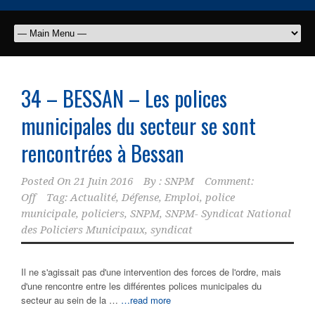
34 – BESSAN – Les
polices
municipales
du secteur se sont
rencontrées à Bessan
Posted On
21 Juin 2016
By :
SNPM
Comment:
Off
Tag:
Actualité
,
Défense
,
Emploi
,
police
municipale
,
policiers
,
SNPM
,
SNPM- Syndicat National
des Policiers Municipaux
,
syndicat
Il ne s'agissait pas d'une intervention des forces de l'ordre, mais
d'une rencontre entre les différentes polices municipales du
secteur au sein de la …
…read more