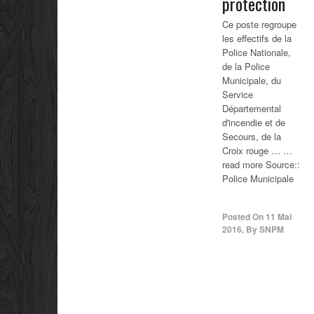
protection
Ce poste regroupe
les effectifs de la
Police Nationale,
de la Police
Municipale, du
Service
Départemental
d'incendie et de
Secours, de la
Croix rouge … …
read more Source::
Police Municipale
Posted On
11 Mai
2016
,
By
SNPM