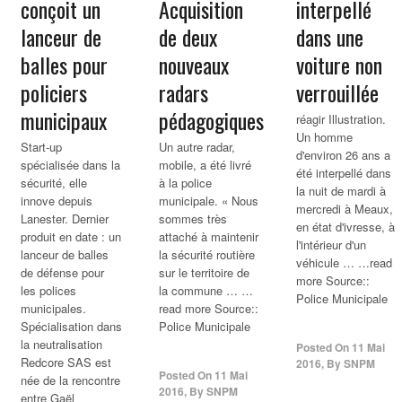
conçoit un
Acquisition
interpellé
lanceur de
de deux
dans une
balles pour
nouveaux
voiture non
policiers
radars
verrouillée
municipaux
pédagogiques
réagir Illustration.
Un homme
Start-up
Un autre radar,
d'environ 26 ans a
spécialisée dans la
mobile, a été livré
été interpellé dans
sécurité, elle
à la police
la nuit de mardi à
innove depuis
municipale. « Nous
mercredi à Meaux,
Lanester. Dernier
sommes très
en état d'ivresse, à
produit en date : un
attaché à maintenir
l'intérieur d'un
lanceur de balles
la sécurité routière
véhicule … …read
de défense pour
sur le territoire de
more Source::
les polices
la commune … …
Police Municipale
municipales.
read more Source::
Spécialisation dans
Police Municipale
la neutralisation
Posted On
11 Mai
Redcore SAS est
2016
,
By
SNPM
Posted On
11 Mai
née de la rencontre
2016
,
By
SNPM
entre Gaël