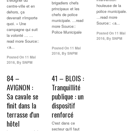
s'éloigner du
brigadiers chefs
houleuse de la
centre-ville et en
principaux et les
police municipale.
dehors, ça
chefs de police
…read more
devenait n'importe
municipale. …read
Source:: <a...
quoi. » Une
more Source::
campagne qui suit
Police Municipale
Posted On
11 Mai
la volonté … …
2016
,
By
SNPM
read more Source::
<a...
Posted On
11 Mai
2016
,
By
SNPM
Posted On
11 Mai
2016
,
By
SNPM
84 –
41 – BLOIS :
AVIGNON :
Tranquillité
Sa cavale se
publique : un
finit dans la
dispositif
terrasse d'un
renforcé
hôtel
C'est dans ce
secteur qu'il faut