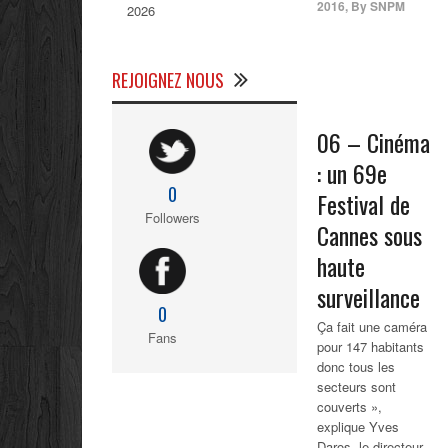
2016
,
By
SNPM
2026
REJOIGNEZ NOUS
06 – Cinéma
: un 69e
0
Festival de
Followers
Cannes sous
haute
surveillance
0
Ça fait une caméra
Fans
pour 147 habitants
donc tous les
secteurs sont
couverts »,
explique Yves
Daros, le directeur