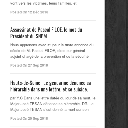
vont vers les victimes, leurs familles, et
Posted On 12 Déc 2018
Assassinat de Pascal FILOE, le mot du
Président du SNPM
Nous apprenons avec stupeur la triste annonce du
décès de M. Pascal FILOE, directeur général
adjoint chargé de la prévention et de la sécurité
Posted On 27 Sep 2018
Hauts-de-Seine : Le gendarme dénonce sa
hiérarchie dans une lettre, et se suicide.
par Y.C Dans une lettre datée du jour de sa mort, le
Major José TESAN dénonce sa hiérarchie. DR. Le
Major José TESAN s’est donné la mort sur son
Posted On 25 Sep 2018