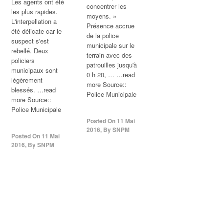
Les agents ont été
concentrer les
les plus rapides.
moyens. »
L'interpellation a
Présence accrue
été délicate car le
de la police
suspect s'est
municipale sur le
rebellé. Deux
terrain avec des
policiers
patrouilles jusqu'à
municipaux sont
0 h 20, … …read
légèrement
more Source::
blessés. …read
Police Municipale
more Source::
Police Municipale
Posted On
11 Mai
2016
,
By
SNPM
Posted On
11 Mai
2016
,
By
SNPM