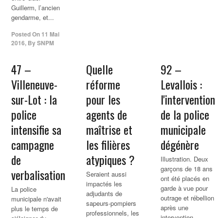
Guillerm, l’ancien
gendarme, et...
Posted On
11 Mai
2016
,
By
SNPM
47 –
Quelle
92 –
Villeneuve-
réforme
Levallois :
sur-Lot : la
pour les
l'intervention
police
agents de
de la
police
intensifie sa
maîtrise et
municipale
campagne
les filières
dégénère
de
atypiques ?
Illustration. Deux
garçons de 18 ans
verbalisation
Seraient aussi
ont été placés en
impactés les
garde à vue pour
La police
adjudants de
outrage et rébellion
municipale n'avait
sapeurs-pompiers
après une
plus le temps de
professionnels, les
intervention