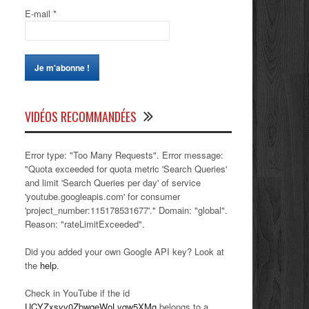
E-mail
*
VIDÉOS RECOMMANDÉES
Error type: "Too Many Requests". Error message:
"Quota exceeded for quota metric 'Search Queries'
and limit 'Search Queries per day' of service
'youtube.googleapis.com' for consumer
'project_number:115178531677'." Domain: "global".
Reason: "rateLimitExceeded".
Did you added your own Google API key? Look at
the
help
.
Check in YouTube if the id
UCYZxsvv0ZbwqeWoLvqw5XMg
belongs to a