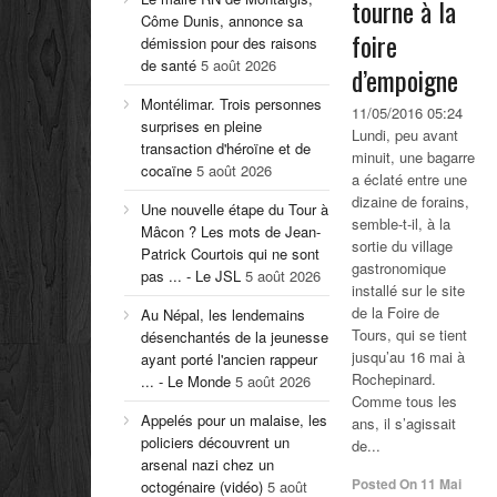
tourne à la
Côme Dunis, annonce sa
foire
démission pour des raisons
de santé
5 août 2026
d’empoigne
Montélimar. Trois personnes
11/05/2016 05:24
surprises en pleine
Lundi, peu avant
transaction d'héroïne et de
minuit, une bagarre
cocaïne
5 août 2026
a éclaté entre une
dizaine de forains,
Une nouvelle étape du Tour à
semble-t-il, à la
Mâcon ? Les mots de Jean-
sortie du village
Patrick Courtois qui ne sont
gastronomique
pas ... - Le JSL
5 août 2026
installé sur le site
de la Foire de
Au Népal, les lendemains
Tours, qui se tient
désenchantés de la jeunesse
jusqu’au 16 mai à
ayant porté l'ancien rappeur
Rochepinard.
... - Le Monde
5 août 2026
Comme tous les
Appelés pour un malaise, les
ans, il s’agissait
policiers découvrent un
de...
arsenal nazi chez un
Posted On
11 Mai
octogénaire (vidéo)
5 août