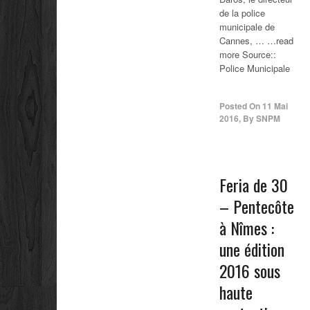
de la police
municipale de
Cannes, … …read
more Source::
Police Municipale
Posted On
11 Mai
2016
,
By
SNPM
Feria de 30
– Pentecôte
à Nîmes :
une édition
2016 sous
haute