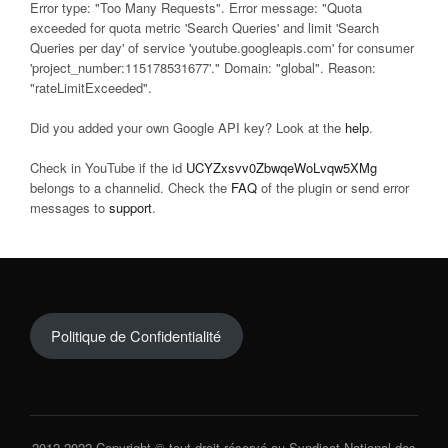
Error type: "Too Many Requests". Error message: "Quota
exceeded for quota metric 'Search Queries' and limit 'Search
Queries per day' of service 'youtube.googleapis.com' for consumer
'project_number:115178531677'." Domain: "global". Reason:
"rateLimitExceeded".
Did you added your own Google API key? Look at the
help
.
Check in YouTube if the id
UCYZxsvv0ZbwqeWoLvqw5XMg
belongs to a channelid. Check the
FAQ
of the plugin or send error
messages to
support
.
Politique de Confidentialité
2012-2022 Copyright © tout droit réservé au Syndicat National des