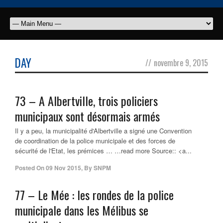
DAY
//
novembre 9, 2015
73 – A Albertville, trois
policiers
municipaux
sont désormais armés
Il y a peu, la municipalité d'Albertville a signé une Convention
de coordination de la police municipale et des forces de
sécurité de l'Etat, les prémices … …read more Source:: <a...
Posted On
09 Nov 2015
,
By
SNPM
77 – Le Mée : les rondes de la
police
municipale
dans les Mélibus se