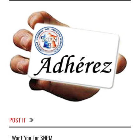
POST IT
I Want You For SNPM