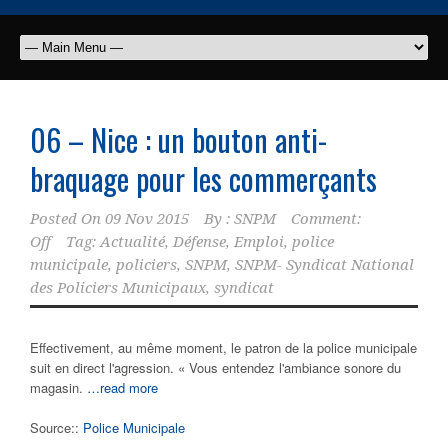
06 – Nice : un bouton anti-
braquage pour les commerçants
Posted On
09 Nov 2015
By :
SNPM
Comment:
Off
Tag:
Actualité
,
Défense
,
Emploi
,
police
municipale
,
policiers
,
SNPM
,
SNPM- Syndicat National
des Policiers Municipaux
,
syndicat
Effectivement, au même moment, le patron de la police municipale
suit en direct l'agression. « Vous entendez l'ambiance sonore du
magasin.
…read more
Source::
Police Municipale