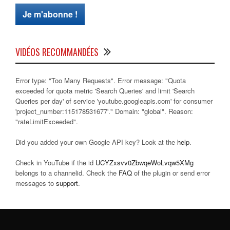
VIDÉOS RECOMMANDÉES
Error type: "Too Many Requests". Error message: "Quota
exceeded for quota metric 'Search Queries' and limit 'Search
Queries per day' of service 'youtube.googleapis.com' for consumer
'project_number:115178531677'." Domain: "global". Reason:
"rateLimitExceeded".
Did you added your own Google API key? Look at the
help
.
Check in YouTube if the id
UCYZxsvv0ZbwqeWoLvqw5XMg
belongs to a channelid. Check the
FAQ
of the plugin or send error
messages to
support
.