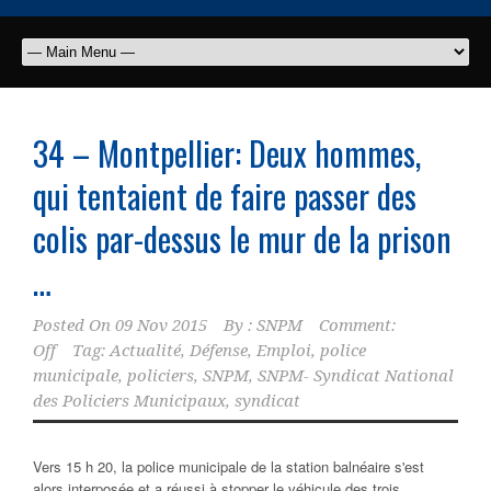
34 – Montpellier: Deux hommes,
qui tentaient de faire passer des
colis par-dessus le mur de la prison
…
Posted On
09 Nov 2015
By :
SNPM
Comment:
Off
Tag:
Actualité
,
Défense
,
Emploi
,
police
municipale
,
policiers
,
SNPM
,
SNPM- Syndicat National
des Policiers Municipaux
,
syndicat
Vers 15 h 20, la police municipale de la station balnéaire s'est
alors interposée et a réussi à stopper le véhicule des trois