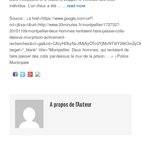
individus. L'un d'eux a été …
…read more
Source:: <a href=https://www.google.com/url?
rct=j&sa=t&url=http://www.20minutes.fr/montpellier/1727327-
20151109-montpellier-deux-hommes-tentaient-faire-passer-colis-
dessus-mur-prison-activement-
recherches&ct=ga&cd=CAIyHDkyNzJlMjAyOTc0YjMxNTI6Y29tOmZy
target="_blank" title="Montpellier: Deux hommes, qui tentaient de
faire passer des colis par-dessus le mur de la prison
…
» >Police
Municipale
A propos de l'Auteur