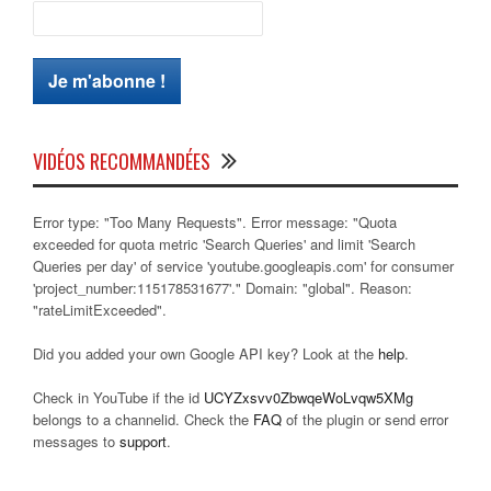
VIDÉOS RECOMMANDÉES
Error type: "Too Many Requests". Error message: "Quota
exceeded for quota metric 'Search Queries' and limit 'Search
Queries per day' of service 'youtube.googleapis.com' for consumer
'project_number:115178531677'." Domain: "global". Reason:
"rateLimitExceeded".
Did you added your own Google API key? Look at the
help
.
Check in YouTube if the id
UCYZxsvv0ZbwqeWoLvqw5XMg
belongs to a channelid. Check the
FAQ
of the plugin or send error
messages to
support
.