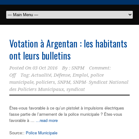
Votation à Argentan : les habitants
ont leurs bulletins
Posted On
03 Oct 2016
By :
SNPM
Comment:
Off
Tag:
Actualité
,
Défense
,
Emploi
,
police
municipale
,
policiers
,
SNPM
,
SNPM- Syndicat National
des Policiers Municipaux
,
syndicat
Êtes-vous favorable à ce qu’un pistolet à impulsions électriques
fasse partie de l’armement de la police municipale ? Êtes-vous
favorable à …
…read more
Source::
Police Municipale