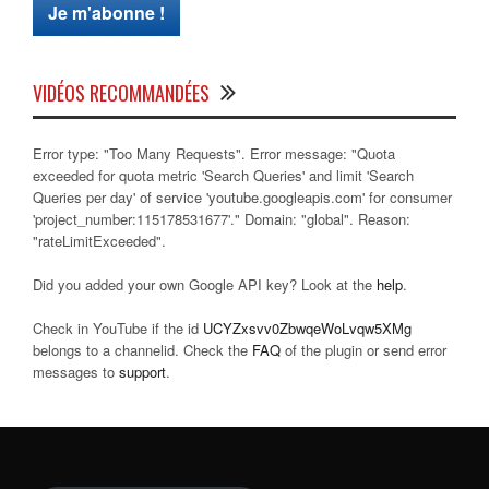
VIDÉOS RECOMMANDÉES
Error type: "Too Many Requests". Error message: "Quota
exceeded for quota metric 'Search Queries' and limit 'Search
Queries per day' of service 'youtube.googleapis.com' for consumer
'project_number:115178531677'." Domain: "global". Reason:
"rateLimitExceeded".
Did you added your own Google API key? Look at the
help
.
Check in YouTube if the id
UCYZxsvv0ZbwqeWoLvqw5XMg
belongs to a channelid. Check the
FAQ
of the plugin or send error
messages to
support
.