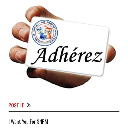
POST IT
I Want You For SNPM