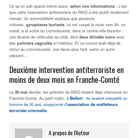
Ce qu’on sait quand même aussi,
selon nos informations
: c’est
que cette intervention antiterroriste du RAID a été plutôt rondement
menée. Un automobiliste explique que plusieurs
voitures,
gyrophares hurlants
, lui ont coupé la route vers 9h, ce
mardi, à la sortie du commissariat, dans le centre-ville bisontin :
une dizaine de véhicules au total, dont
deux blindés noirs
avec
des
policiers cagoulés
à l’intérieur. Et ce convoi était déjà de
retour au commissariat, une heure plus tard, selon un autre
passant…
Deuxième intervention antiterroriste en
moins de deux mois en Franche-Comté
Le
30 mai
dernier, les policiers du RAID étaient déjà intervenus en
Franche-Comté. Au petit matin,
à
Belfort
: ils avaient interpellé un
homme de 30 ans, soupçonné d’
association de malfaiteurs
terroriste criminelle
.
A propos de l'Auteur