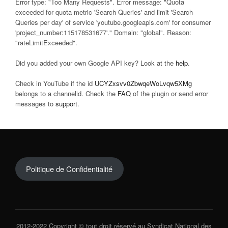
Error type: "Too Many Requests". Error message: "Quota
exceeded for quota metric 'Search Queries' and limit 'Search
Queries per day' of service 'youtube.googleapis.com' for consumer
'project_number:115178531677'." Domain: "global". Reason:
"rateLimitExceeded".
Did you added your own Google API key? Look at the
help
.
Check in YouTube if the id
UCYZxsvv0ZbwqeWoLvqw5XMg
belongs to a channelid. Check the
FAQ
of the plugin or send error
messages to
support
.
Politique de Confidentialité
2012-2022 Copyright © tout droit réservé au Syndicat National des