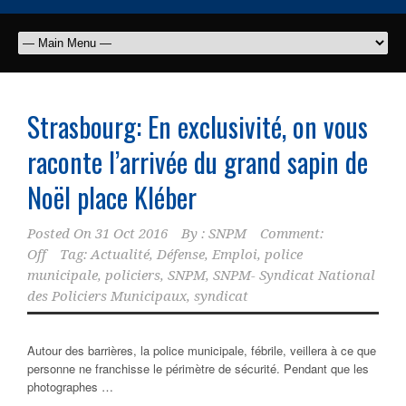
Strasbourg: En exclusivité, on vous
raconte l’arrivée du grand sapin de
Noël place Kléber
Posted On
31 Oct 2016
By :
SNPM
Comment:
Off
Tag:
Actualité
,
Défense
,
Emploi
,
police
municipale
,
policiers
,
SNPM
,
SNPM- Syndicat National
des Policiers Municipaux
,
syndicat
Autour des barrières, la police municipale, fébrile, veillera à ce que
personne ne franchisse le périmètre de sécurité. Pendant que les
photographes …