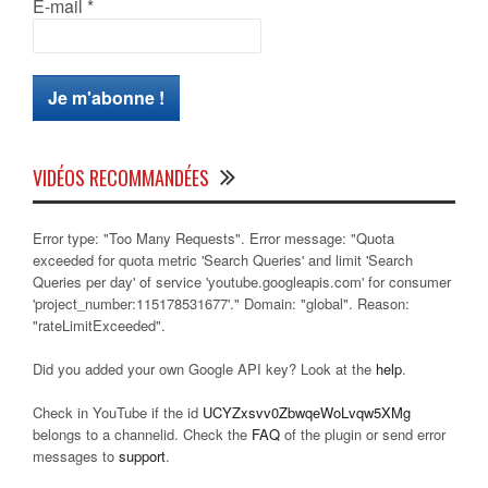
E-mail
*
VIDÉOS RECOMMANDÉES
Error type: "Too Many Requests". Error message: "Quota
exceeded for quota metric 'Search Queries' and limit 'Search
Queries per day' of service 'youtube.googleapis.com' for consumer
'project_number:115178531677'." Domain: "global". Reason:
"rateLimitExceeded".
Did you added your own Google API key? Look at the
help
.
Check in YouTube if the id
UCYZxsvv0ZbwqeWoLvqw5XMg
belongs to a channelid. Check the
FAQ
of the plugin or send error
messages to
support
.