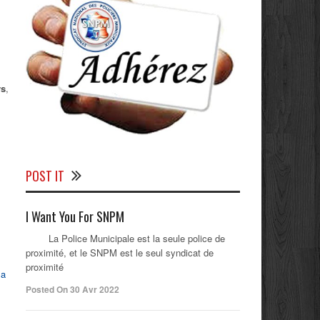
ys
,
POST IT
I Want You For SNPM
La Police Municipale est la seule police de
proximité, et le SNPM est le seul syndicat de
proximité
l
a
Posted On 30 Avr 2022