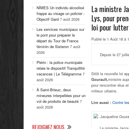
La ministre J
NÎMES Un individu alcoolisé
frappe au visage un policier -
Lys, pour pren
Objectif Gard
7 août 2026
loi pour lutte
Les services municipaux sur
le pont pour préparer le
Publié le 1 Août 18 à 
départ du Tour de France
féminin de Sisteron
7 août
2026
Depuis le 27 juill
Plérin : la police municipale
relaie le dispositif Tranquillité
Sitôt la nouvelle loi a
vacances | Le Télégramme
7
Gourault,
ministre aup
août 2026
pour rencontrer élus et
À Saint-Brieuc, deux
milieux urbains.
mineures interpellées pour un
vol de produits de beauté
7
Lire aussi :
Contre le
août 2026
REJOIGNEZ NOUS
La ministre Jacqu