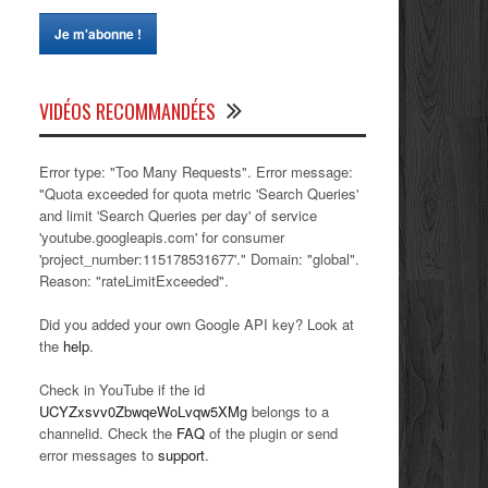
VIDÉOS RECOMMANDÉES
Error type: "Too Many Requests". Error message:
"Quota exceeded for quota metric 'Search Queries'
and limit 'Search Queries per day' of service
'youtube.googleapis.com' for consumer
'project_number:115178531677'." Domain: "global".
Reason: "rateLimitExceeded".
Did you added your own Google API key? Look at
the
help
.
Check in YouTube if the id
UCYZxsvv0ZbwqeWoLvqw5XMg
belongs to a
channelid. Check the
FAQ
of the plugin or send
error messages to
support
.