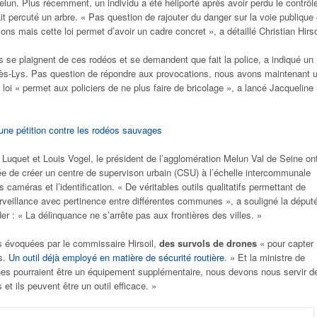
elun. Plus récemment, un individu a été héliporté après avoir perdu le contrôl
it percuté un arbre. « Pas question de rajouter du danger sur la voie publique
ns mais cette loi permet d’avoir un cadre concret », a détaillé Christian Hirso
 se plaignent de ces rodéos et se demandent que fait la police, a indiqué un
lès-Lys. Pas question de répondre aux provocations, nous avons maintenant 
 loi « permet aux policiers de ne plus faire de bricolage », a lancé Jacqueline
ne pétition contre les rodéos sauvages
Luquet et Louis Vogel, le président de l’agglomération Melun Val de Seine on
e de créer un centre de supervison urbain (CSU) à l’échelle intercommunale
s caméras et l’identification. « De véritables outils qualitatifs permettant de
rveillance avec pertinence entre différentes communes », a souligné la déput
r : « La délinquance ne s’arrête pas aux frontières des villes. »
s évoquées par le commissaire Hirsoil,
des survols de drones
« pour capter
s.
Un outil déjà employé en matière de sécurité routière
. » Et la ministre de
nes pourraient être un équipement supplémentaire, nous devons nous servir d
 et ils peuvent être un outil efficace. »