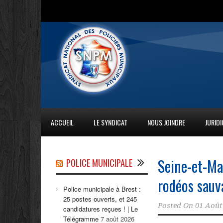
ACCUEIL
LE SYNDICAT
NOUS JOINDRE
JURID
Seine-et-Ma
POLICE MUNICIPALE
rodéos sauv
Police municipale à Brest :
25 postes ouverts, et 245
Posted On
01 Août
candidatures reçues ! | Le
Télégramme
7 août 2026