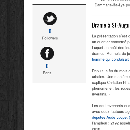
Dammarie-lès-Lys pour
Drame à St-Augu
0
La présentation s’est 
Followers
un quartier concerné p
Luquet en août dernier
drames. Au mois de ju
homme qui conduisait
0
Depuis la fin du mois 
Fans
urbains. Une manière de
explique Christian Hirs
phénomène : les roues 
riverains. »
Les contrevenants enc
avec deux facteurs agg
députée Aude Luquet
l’ampleur : 2192 appel
2018.