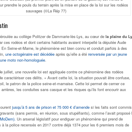
 prendre le pouls du terrain après la mise en place de la loi sur les rodéos
sauvages
(©La Rép 77)
stin
déroulée au collège Politzer de Dammarie-lès-Lys, au cœur de
la plaine du L
ar ces rodéos et dont certains habitants avaient interpellé la députée Aude
. En Seine-et-Marne, le phénomène est bien connu et conduit parfois à des
in,
une octogénaire est décédée
après qu’elle a été
renversée par un jeune
 une moto non-homologuée
.
de juillet, une nouvelle loi est appliquée contre ce phénomène des rodéos
 caractériser ces délits. « Avant cette loi, la situation pouvait être confuse,
oil, le patron de la police seine-et-marnaise. Cette loi permet de cerner ce
arrières, les conduites sans casque et les risques qu’ils font encourir aux
ourent
jusqu’à 5 ans de prison et 75 000 € d’amende
si les faits sont commis
ravants (sans permis, en réunion, sous stupéfiants), comme l’avait proposé 
 (MoDem).
Un arsenal législatif pour endiguer un phénomène qui prend de
s à la police recensés en 2017 contre déjà 1374 pour les 6 premiers mois de