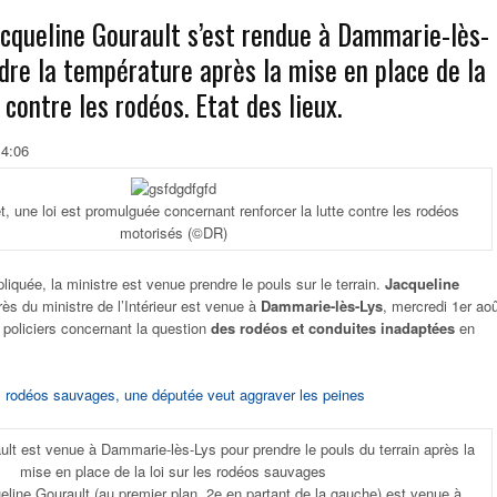
acqueline Gourault s’est rendue à Dammarie-lès-
dre la température après la mise en place de la
r contre les rodéos. Etat des lieux.
14:06
et, une loi est promulguée concernant renforcer la lutte contre les rodéos
motorisés (©DR)
ppliquée, la ministre est venue prendre le pouls sur le terrain.
Jacqueline
rès du ministre de l’Intérieur est venue à
Dammarie-lès-Lys
, mercredi 1er aoû
 policiers concernant la question
des rodéos et conduites inadaptées
en
s rodéos sauvages, une députée veut aggraver les peines
eline Gourault (au premier plan, 2e en partant de la gauche) est venue à