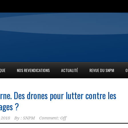
IQUE
NOS REVENDICATIONS
ACTUALITÉ
REVUE DU SNPM
O
rne. Des drones pour lutter contre les
ages ?
 2018
By :
SNPM
Comment: Off