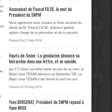
e
 ou
Assassinat de Pascal FILOE, le mot du
il.
Président du SNPM
Nous apprenons avec stupeur la triste annonce du
une
décès de M. Pascal FILOE, directeur général
adjoint chargé de la prévention et de la sécurité
Posted On 27 Sep 2018
Hauts-de-Seine : Le gendarme dénonce sa
t
hiérarchie dans une lettre, et se suicide.
par Y.C Dans une lettre datée du jour de sa mort, le
ée.
Major José TESAN dénonce sa hiérarchie. DR. Le
Major José TESAN s’est donné la mort sur son
Posted On 25 Sep 2018
e
Yves BERGERAT, Président du SNPM répond à
Yann MOIX