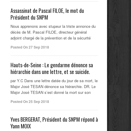
Assassinat de Pascal FILOE, le mot du
Président du SNPM
Nous apprenons avec stupeur la triste annonce du
décès de M. Pascal FILOE, directeur général
adjoint chargé de la prévention et de la sécurité
Posted On 27 Sep 2018
Hauts-de-Seine : Le gendarme dénonce sa
hiérarchie dans une lettre, et se suicide.
par Y.C Dans une lettre datée du jour de sa mort, le
Major José TESAN dénonce sa hiérarchie. DR. Le
Major José TESAN s’est donné la mort sur son
Posted On 25 Sep 2018
Yves BERGERAT, Président du SNPM répond à
Yann MOIX