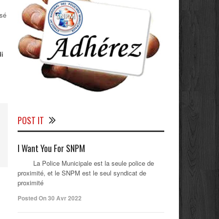
ssé
di
POST IT
I Want You For SNPM
La Police Municipale est la seule police de
proximité, et le SNPM est le seul syndicat de
proximité
Posted On 30 Avr 2022