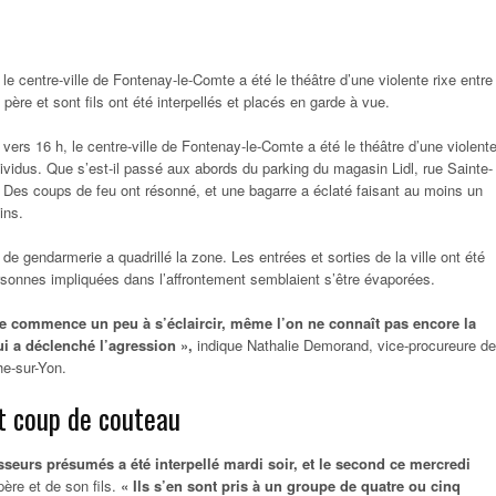
le centre-ville de Fontenay-le-Comte a été le théâtre d’une violente rixe entre
 père et sont fils ont été interpellés et placés en garde à vue.
vers 16 h, le centre-ville de Fontenay-le-Comte a été le théâtre d’une violent
ndividus. Que s’est-il passé aux abords du parking du magasin Lidl, rue Sainte-
 Des coups de feu ont résonné, et une bagarre a éclaté faisant au moins un
ins.
 de gendarmerie a quadrillé la zone. Les entrées et sorties de la ville ont été
sonnes impliquées dans l’affrontement semblaient s’être évaporées.
use commence un peu à s’éclaircir, même l’on ne connaît pas encore la
i a déclenché l’agression »,
indique Nathalie Demorand, vice-procureure de
e-sur-Yon.
t coup de couteau
sseurs présumés a été interpellé mardi soir, et le second ce mercredi
 père et de son fils.
« Ils s’en sont pris à un groupe de quatre ou cinq