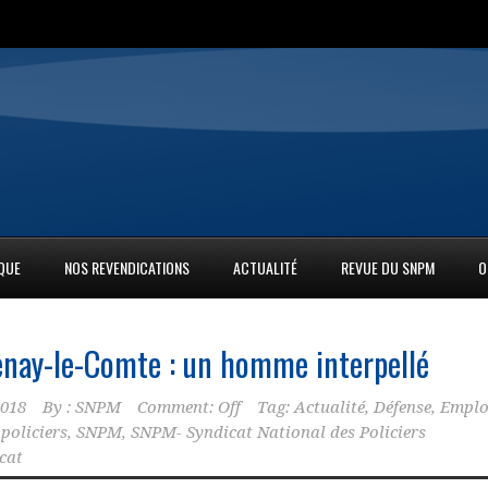
IQUE
NOS REVENDICATIONS
ACTUALITÉ
REVUE DU SNPM
O
enay-le-Comte : un homme interpellé
2018
By :
SNPM
Comment: Off
Tag:
Actualité
,
Défense
,
Emplo
,
policiers
,
SNPM
,
SNPM- Syndicat National des Policiers
cat