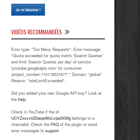
VIDÉOS RECOMMANDÉES
Error type: "Too Many Requests". Error message:
"Quota exceeded for quota metric 'Search Queries'
and limit 'Search Queries per day' of service
'youtube.googleapis.com' for consumer
'project_number:115178531677'." Domain: "global".
Reason: "rateLimitExceeded".
Did you added your own Google API key? Look at
the
help
.
Check in YouTube if the id
UCYZxsvv0ZbwqeWoLvqw5XMg
belongs to a
channelid. Check the
FAQ
of the plugin or send
error messages to
support
.