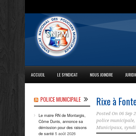
ACCUEIL
LE SYNDICAT
NOUS JOINDRE
JURID
Rixe à Font
POLICE MUNICIPALE
Posted On
06 Sep 
Le maire RN de Montargis,
police municipale
Côme Dunis, annonce sa
démission pour des raisons
Municipaux
,
syndi
de santé
5 août 2026