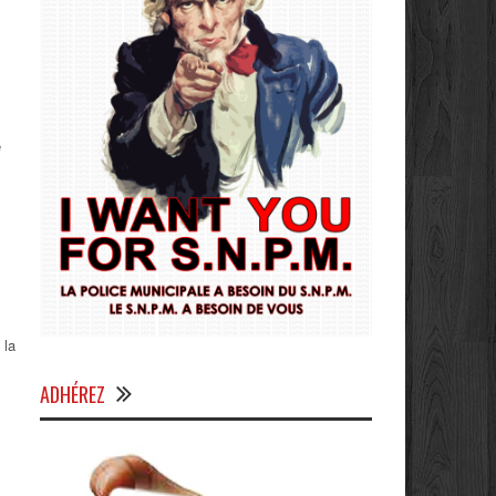
e
 la
ADHÉREZ