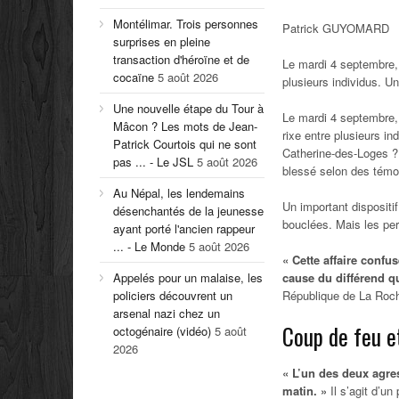
Montélimar. Trois personnes
Patrick GUYOMARD
surprises en pleine
transaction d'héroïne et de
Le mardi 4 septembre, 
cocaïne
5 août 2026
plusieurs individus. Un
Une nouvelle étape du Tour à
Le mardi 4 septembre, 
Mâcon ? Les mots de Jean-
rixe entre plusieurs i
Patrick Courtois qui ne sont
Catherine-des-Loges ?
pas ... - Le JSL
5 août 2026
blessé selon des témo
Au Népal, les lendemains
Un important dispositif
désenchantés de la jeunesse
bouclées. Mais les per
ayant porté l'ancien rappeur
... - Le Monde
5 août 2026
« Cette affaire conf
Appelés pour un malaise, les
cause du différend qu
policiers découvrent un
République de La Roch
arsenal nazi chez un
Coup de feu e
octogénaire (vidéo)
5 août
2026
« L’un des deux agre
matin. »
Il s’agit d’un