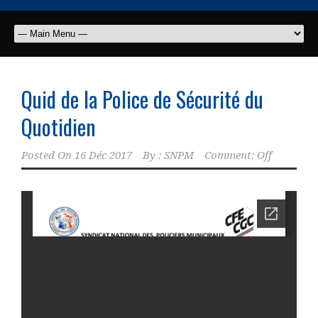
Quid de la Police de Sécurité du
Quotidien
Posted On
16 Déc 2017
By :
SNPM
Comment: Off