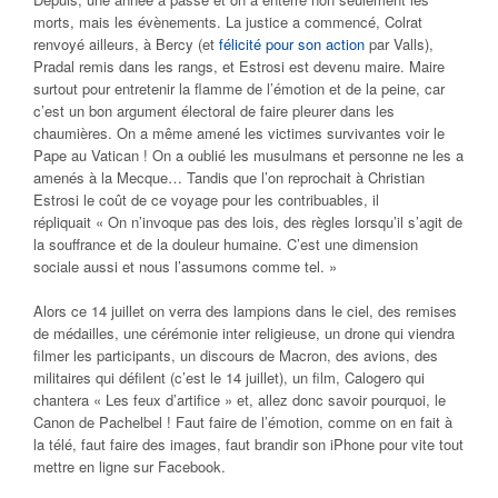
morts, mais les évènements. La justice a commencé, Colrat
renvoyé ailleurs, à Bercy (et
félicité pour son action
par Valls),
Pradal remis dans les rangs, et Estrosi est devenu maire. Maire
surtout pour entretenir la flamme de l’émotion et de la peine, car
c’est un bon argument électoral de faire pleurer dans les
chaumières. On a même amené les victimes survivantes voir le
Pape au Vatican ! On a oublié les musulmans et personne ne les a
amenés à la Mecque… Tandis que l’on reprochait à Christian
Estrosi le coût de ce voyage pour les contribuables, il
répliquait
«
On n’invoque pas des lois, des règles lorsqu’il s’agit de
la souffrance et de la douleur humaine. C’est une dimension
sociale aussi et nous l’assumons comme tel. »
Alors ce 14 juillet on verra des lampions dans le ciel, des remises
de médailles, une cérémonie inter religieuse, un drone qui viendra
filmer les participants, un discours de Macron, des avions, des
militaires qui défilent (c’est le 14 juillet), un film, Calogero qui
chantera « Les feux d’artifice » et, allez donc savoir pourquoi, le
Canon de Pachelbel ! Faut faire de l’émotion, comme on en fait à
la télé, faut faire des images, faut brandir son iPhone pour vite tout
mettre en ligne sur Facebook.