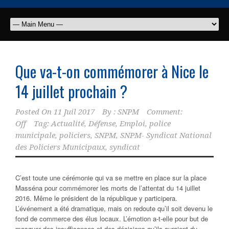
Que va-t-on commémorer à Nice le
14 juillet prochain ?
Posted On
11 Juil 2017
By :
SNPM
Comment:
Off
Tag:
Actualité
,
Défense
,
Emploi
,
police
municipale
,
policiers
,
SNPM
,
SNPM- Syndicat National
des Policiers Municipaux
,
syndicat
C’est toute une cérémonie qui va se mettre en place sur la place
Masséna pour commémorer les morts de l’attentat du 14 juillet
2016. Même le président de la république y participera.
L’événement a été dramatique, mais on redoute qu’il soit devenu le
fond de commerce des élus locaux. L’émotion a-t-elle pour but de
masquer des insuffisances et des décisions qu’ils auraient du