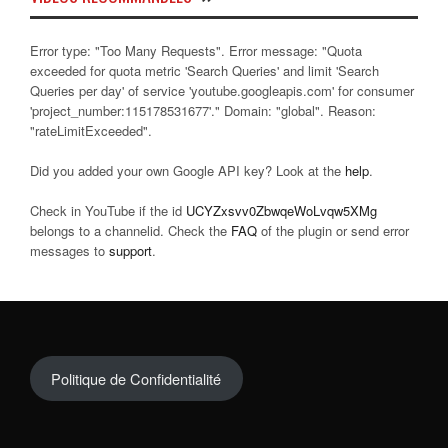
Error type: "Too Many Requests". Error message: "Quota
exceeded for quota metric 'Search Queries' and limit 'Search
Queries per day' of service 'youtube.googleapis.com' for consumer
'project_number:115178531677'." Domain: "global". Reason:
"rateLimitExceeded".
Did you added your own Google API key? Look at the
help
.
Check in YouTube if the id
UCYZxsvv0ZbwqeWoLvqw5XMg
belongs to a channelid. Check the
FAQ
of the plugin or send error
messages to
support
.
Politique de Confidentialité