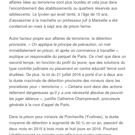
affaires liées au terrorisme sont plus lourdes et cela joue dans
l’encombrement des établissements ou quartiers réservés aux
adolescents. Le lycéen qui avait tenté, à l’âge de 15 ans,
d’assassiner à la machette un professeur juif à Marseille a été
condamné en mars à sept ans de prison ferme.
Autre facteur propre aux affaires de terrorisme, la détention
provisoire.
« On applique le principe de précaution, on met
immédiatement en prison, et après on commence à travailler »
,
explique un responsable du parquet de Paris. Ce n’est que dans un
second temps, en fonction du profil du jeune, que des solutions du
type contrôle judiciaire ou placement en centre éducatif fermé sont
étudiées. De plus, la loi du 21 juillet 2016 a porté d’un à deux ans
la durée maximale de détention provisoire des mineurs dans les
procédures pour « terrorisme ».
« Certains sont dans des actions
tellement dangereuses qu’il y a une nécessité absolue de pouvoir
les juger détenus »
, justifie Catherine Champrenault, procureure
générale à la cour d’appel de Paris.
Dans la prison pour mineurs de Porcheville (Yvelines), la durée
moyenne de détention a augmenté de 50 % en un an, passant de
deux mois en 2015 à trois mois et huit jours en 2016. Pourtant
l’établissement ne compte aujourd’hui que quatre prévenus