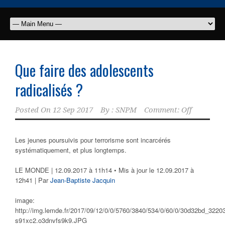
Que faire des adolescents
radicalisés ?
Posted On
12 Sep 2017
By :
SNPM
Comment: Off
Les jeunes poursuivis pour terrorisme sont incarcérés
systématiquement, et plus longtemps.
LE MONDE
| 12.09.2017 à 11h14 • Mis à jour le 12.09.2017 à
12h41 |
Par
Jean-Baptiste Jacquin
image:
http://img.lemde.fr/2017/09/12/0/0/5760/3840/534/0/60/0/30d32bd_32203
s91xc2.o3dnvfs9k9.JPG