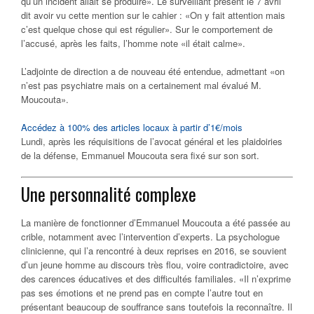
qu’un incident allait se produire». Le surveillant présent le 7 avril
dit avoir vu cette mention sur le cahier : «On y fait attention mais
c’est quelque chose qui est régulier». Sur le comportement de
l’accusé, après les faits, l’homme note «il était calme».
L’adjointe de direction a de nouveau été entendue, admettant «on
n’est pas psychiatre mais on a certainement mal évalué M.
Moucouta».
Accédez à 100% des articles locaux à partir d’1€/mois
Lundi, après les réquisitions de l’avocat général et les plaidoiries
de la défense, Emmanuel Moucouta sera fixé sur son sort.
Une personnalité complexe
La manière de fonctionner d’Emmanuel Moucouta a été passée au
crible, notamment avec l’intervention d’experts. La psychologue
clinicienne, qui l’a rencontré à deux reprises en 2016, se souvient
d’un jeune homme au discours très flou, voire contradictoire, avec
des carences éducatives et des difficultés familiales. «Il n’exprime
pas ses émotions et ne prend pas en compte l’autre tout en
présentant beaucoup de souffrance sans toutefois la reconnaître. Il