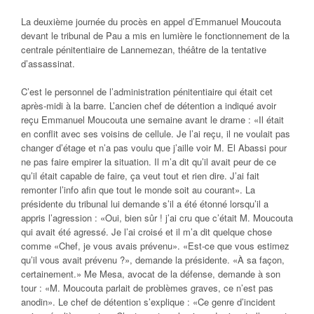
La deuxième journée du procès en appel d’Emmanuel Moucouta
devant le tribunal de Pau a mis en lumière le fonctionnement de la
centrale pénitentiaire de Lannemezan, théâtre de la tentative
d’assassinat.
C’est le personnel de l’administration pénitentiaire qui était cet
après-midi à la barre. L’ancien chef de détention a indiqué avoir
reçu Emmanuel Moucouta une semaine avant le drame : «Il était
en conflit avec ses voisins de cellule. Je l’ai reçu, il ne voulait pas
changer d’étage et n’a pas voulu que j’aille voir M. El Abassi pour
ne pas faire empirer la situation. Il m’a dit qu’il avait peur de ce
qu’il était capable de faire, ça veut tout et rien dire. J’ai fait
remonter l’info afin que tout le monde soit au courant». La
présidente du tribunal lui demande s’il a été étonné lorsqu’il a
appris l’agression : «Oui, bien sûr ! j’ai cru que c’était M. Moucouta
qui avait été agressé. Je l’ai croisé et il m’a dit quelque chose
comme «Chef, je vous avais prévenu». «Est-ce que vous estimez
qu’il vous avait prévenu ?», demande la présidente. «À sa façon,
certainement.» Me Mesa, avocat de la défense, demande à son
tour : «M. Moucouta parlait de problèmes graves, ce n’est pas
anodin». Le chef de détention s’explique : «Ce genre d’incident