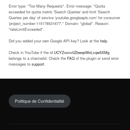
Error type: "Too Many Requests". Error message: "Quota
exceeded for quota metric 'Search Queries' and limit 'Search
Queries per day' of service 'youtube.googleapis.com' for consumer
'project_number:115178531677'." Domain: "global". Reason:
"rateLimitExceeded".
Did you added your own Google API key? Look at the
help
.
Check in YouTube if the id
UCYZxsvv0ZbwqeWoLvqw5XMg
belongs to a channelid. Check the
FAQ
of the plugin or send error
messages to
support
.
Politique de Confidentialité