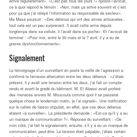
arrive régulièrement». «C’est pas tous les jours !» riposte l’avocat,
ce à quoi répond le témoin : «Non, mais ça arrive souvent et c’est
pour ça que j’ai relayé l’information au responsable de secteur».
Me Mesa poursuit : «Des détenus qui ont des armes artisanales,
tout cela est un peu surprenant. Il avait cette arme depuis
longtemps dans sa cellule, il l’avait dans sa poche». Et l’avocat de
terminer : «Pour moi, entre le 30 mars et le 7 avril, il y a eu de
graves dysfonctionnements».
Signalement
Le témoignage d’un surveillant en poste la veille de l’agression a
confirmé la fameuse altercation entre les deux détenus : «J’étais
présent, il y avait une tension entre les deux, j’ai fait un compte
rendu et averti le gradé du bâtiment. M. El Abassi avait proféré
des menaces envers M. Moucouta comme quoi il se passerai
quelque chose le lendemain matin, je l’ai signalé». Une notification
sur le cahier de liaison stipulait, en effet, que ces deux détenus
étaient «à surveiller». La présidente demande : «Est-ce qu’il y a eu
un manque de communication ?». Réponse du surveillant : «De
mon côté, j’ai fait le signalement, ensuite, s’il y a eu un manque de
communication, peut-être. La tension était palpable, j’étais certain