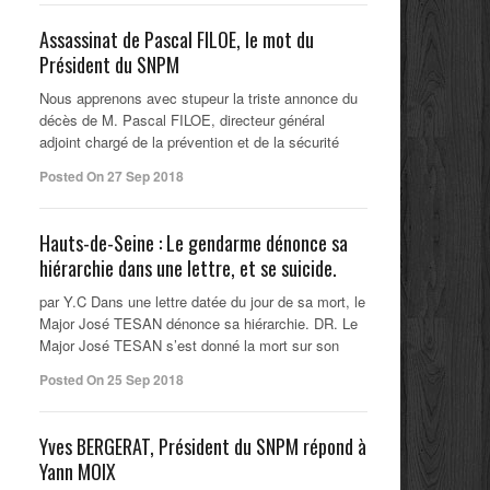
Assassinat de Pascal FILOE, le mot du
Président du SNPM
Nous apprenons avec stupeur la triste annonce du
décès de M. Pascal FILOE, directeur général
adjoint chargé de la prévention et de la sécurité
Posted On 27 Sep 2018
Hauts-de-Seine : Le gendarme dénonce sa
hiérarchie dans une lettre, et se suicide.
par Y.C Dans une lettre datée du jour de sa mort, le
Major José TESAN dénonce sa hiérarchie. DR. Le
Major José TESAN s’est donné la mort sur son
Posted On 25 Sep 2018
Yves BERGERAT, Président du SNPM répond à
Yann MOIX