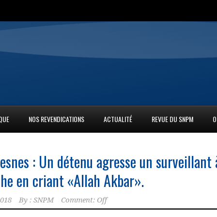
IQUE
NOS REVENDICATIONS
ACTUALITÉ
REVUE DU SNPM
O
esnes : Un détenu agresse un surveillant 
che en criant «Allah Akbar».
2018
By :
SNPM
Comment: Off