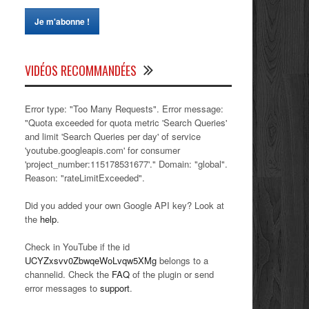
VIDÉOS RECOMMANDÉES
Error type: "Too Many Requests". Error message:
"Quota exceeded for quota metric 'Search Queries'
and limit 'Search Queries per day' of service
'youtube.googleapis.com' for consumer
'project_number:115178531677'." Domain: "global".
Reason: "rateLimitExceeded".
Did you added your own Google API key? Look at
the
help
.
Check in YouTube if the id
UCYZxsvv0ZbwqeWoLvqw5XMg
belongs to a
channelid. Check the
FAQ
of the plugin or send
error messages to
support
.