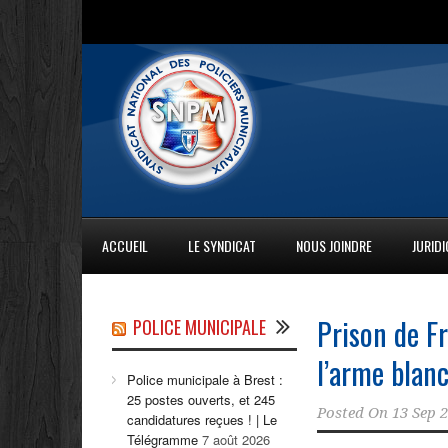
ACCUEIL
LE SYNDICAT
NOUS JOINDRE
JURID
Prison de Fr
POLICE MUNICIPALE
l’arme blan
Police municipale à Brest :
25 postes ouverts, et 245
Posted On
13 Sep 
candidatures reçues ! | Le
Télégramme
7 août 2026