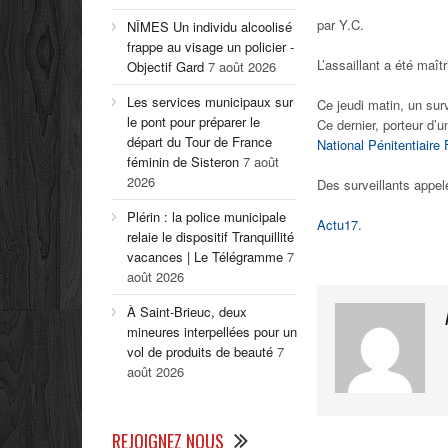
par Y.C.
NÎMES Un individu alcoolisé
frappe au visage un policier -
L’assaillant a été maît
Objectif Gard
7 août 2026
Les services municipaux sur
Ce jeudi matin, un sur
le pont pour préparer le
Ce dernier, porteur d’u
départ du Tour de France
National Pénitentiaire
féminin de Sisteron
7 août
2026
Des surveillants appel
Plérin : la police municipale
Actu17.
relaie le dispositif Tranquillité
vacances | Le Télégramme
7
août 2026
À Saint-Brieuc, deux
mineures interpellées pour un
vol de produits de beauté
7
août 2026
REJOIGNEZ NOUS