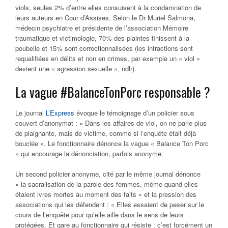
viols, seules 2% d’entre elles consuisent à la condamnation de
leurs auteurs en Cour d’Assises. Selon le Dr Muriel Salmona,
médecin psychiatre et présidente de l’association Mémoire
traumatique et victimologie, 70% des plaintes finissent à la
poubelle et 15% sont correctionnalisées (les infractions sont
requalifiées en délits et non en crimes, par exemple un « viol »
devient une « agression sexuelle », ndlr).
La vague #BalanceTonPorc responsable ?
Le journal
L’Express
évoque le témoignage d’un policier sous
couvert d’anonymat : « Dans les affaires de viol, on ne parle plus
de plaignante, mais de victime, comme si l’enquête était déjà
bouclée ». Le fonctionnaire dénonce la vague « Balance Ton Porc
» qui encourage la dénonciation, parfois anonyme.
Un second policier anonyme, cité par le même journal dénonce
« la sacralisation de la parole des femmes, même quand elles
étaient ivres mortes au moment des faits » et la pression des
associations qui les défendent : « Elles essaient de peser sur le
cours de l’enquête pour qu’elle aille dans le sens de leurs
protégées. Et gare au fonctionnaire qui résiste : c’est forcément un