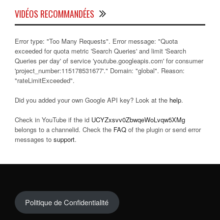
VIDÉOS RECOMMANDÉES
Error type: "Too Many Requests". Error message: "Quota
exceeded for quota metric 'Search Queries' and limit 'Search
Queries per day' of service 'youtube.googleapis.com' for consumer
'project_number:115178531677'." Domain: "global". Reason:
"rateLimitExceeded".
Did you added your own Google API key? Look at the
help
.
Check in YouTube if the id
UCYZxsvv0ZbwqeWoLvqw5XMg
belongs to a channelid. Check the
FAQ
of the plugin or send error
messages to
support
.
Politique de Confidentialité