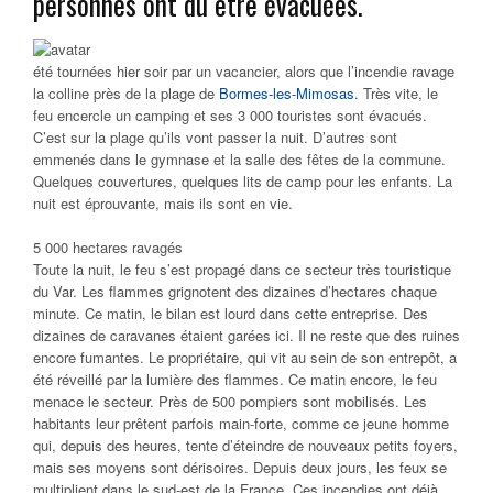
personnes ont dû être évacuées.
été tournées hier soir par un vacancier, alors que l’incendie ravage
la colline près de la plage de
Bormes-les-Mimosas
. Très vite, le
feu encercle un camping et ses 3 000 touristes sont évacués.
C’est sur la plage qu’ils vont passer la nuit. D’autres sont
emmenés dans le gymnase et la salle des fêtes de la commune.
Quelques couvertures, quelques lits de camp pour les enfants. La
nuit est éprouvante, mais ils sont en vie.
5 000 hectares ravagés
Toute la nuit, le feu s’est propagé dans ce secteur très touristique
du Var. Les flammes grignotent des dizaines d’hectares chaque
minute. Ce matin, le bilan est lourd dans cette entreprise. Des
dizaines de caravanes étaient garées ici. Il ne reste que des ruines
encore fumantes. Le propriétaire, qui vit au sein de son entrepôt, a
été réveillé par la lumière des flammes. Ce matin encore, le feu
menace le secteur. Près de 500 pompiers sont mobilisés. Les
habitants leur prêtent parfois main-forte, comme ce jeune homme
qui, depuis des heures, tente d’éteindre de nouveaux petits foyers,
mais ses moyens sont dérisoires. Depuis deux jours, les feux se
multiplient dans le sud-est de la France. Ces incendies ont déjà