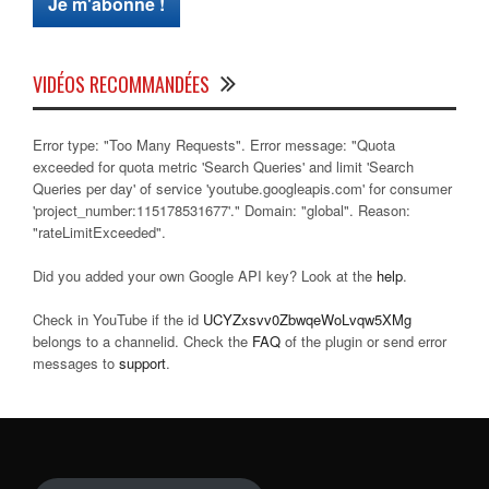
VIDÉOS RECOMMANDÉES
Error type: "Too Many Requests". Error message: "Quota
exceeded for quota metric 'Search Queries' and limit 'Search
Queries per day' of service 'youtube.googleapis.com' for consumer
'project_number:115178531677'." Domain: "global". Reason:
"rateLimitExceeded".
Did you added your own Google API key? Look at the
help
.
Check in YouTube if the id
UCYZxsvv0ZbwqeWoLvqw5XMg
belongs to a channelid. Check the
FAQ
of the plugin or send error
messages to
support
.