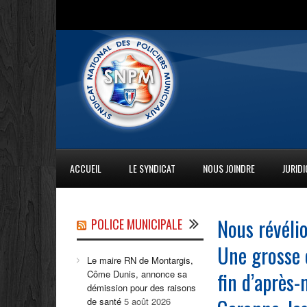
ACCUEIL
LE SYNDICAT
NOUS JOINDRE
JURID
Nous révélio
POLICE MUNICIPALE
Une grosse 
Le maire RN de Montargis,
fin d’après-
Côme Dunis, annonce sa
démission pour des raisons
de santé
5 août 2026