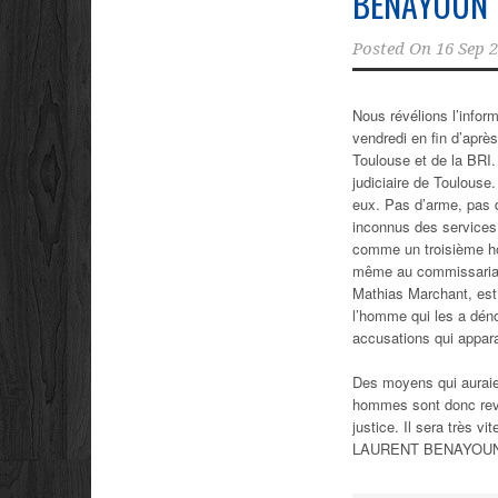
BENAYOUN
Posted On
16 Sep 
Nous révélions l’inform
vendredi en fin d’aprè
Toulouse et de la BRI
judiciaire de Toulouse
eux. Pas d’arme, pas 
inconnus des services
comme un troisième hom
même au commissariat 
Mathias Marchant, est 
l’homme qui les a déno
accusations qui appar
Des moyens qui auraie
hommes sont donc reven
justice. Il sera très 
LAURENT BENAYOU