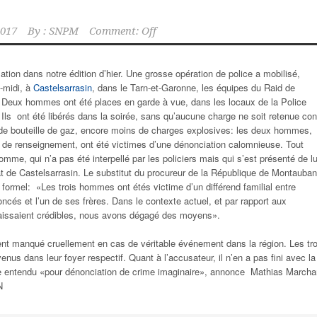
2017
By :
SNPM
Comment: Off
ation dans notre édition d’hier. Une grosse opération de police a mobilisé,
s-midi, à
Castelsarrasin
, dans le Tarn-et-Garonne, les équipes du Raid de
. Deux hommes ont été places en garde à vue, dans les locaux de la Police
. Ils ont été libérés dans la soirée, sans qu’aucune charge ne soit retenue con
de bouteille de gaz, encore moins de charges explosives: les deux hommes,
 de renseignement, ont été victimes d’une dénonciation calomnieuse. Tout
me, qui n’a pas été interpellé par les policiers mais qui s’est présenté de lu
de Castelsarrasin. Le substitut du procureur de la République de Montauban
formel: «Les trois hommes ont étés victime d’un différend familial entre
ncés et l’un de ses frères. Dans le contexte actuel, et par rapport aux
aissaient crédibles, nous avons dégagé des moyens».
nt manqué cruellement en cas de véritable événement dans la région. Les tro
us dans leur foyer respectif. Quant à l’accusateur, il n’en a pas fini avec la
vite entendu «pour dénonciation de crime imaginaire», annonce Mathias Marcha
N