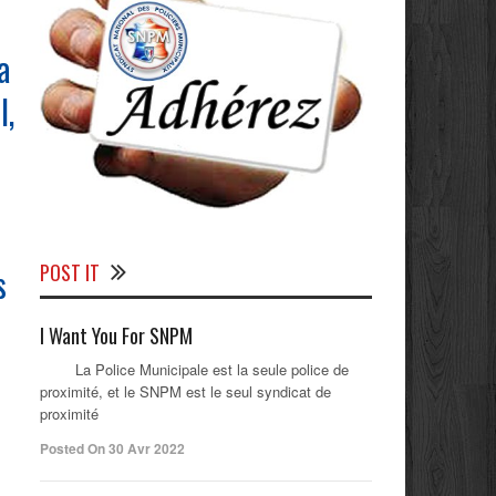
a
l,
POST IT
s
I Want You For SNPM
La Police Municipale est la seule police de
proximité, et le SNPM est le seul syndicat de
proximité
Posted On 30 Avr 2022