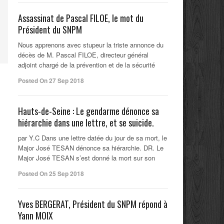
Assassinat de Pascal FILOE, le mot du
Président du SNPM
Nous apprenons avec stupeur la triste annonce du
décès de M. Pascal FILOE, directeur général
adjoint chargé de la prévention et de la sécurité
Posted On 27 Sep 2018
Hauts-de-Seine : Le gendarme dénonce sa
hiérarchie dans une lettre, et se suicide.
par Y.C Dans une lettre datée du jour de sa mort, le
Major José TESAN dénonce sa hiérarchie. DR. Le
Major José TESAN s’est donné la mort sur son
Posted On 25 Sep 2018
Yves BERGERAT, Président du SNPM répond à
Yann MOIX