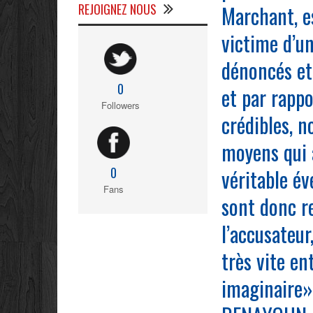
REJOIGNEZ NOUS
Marchant, e
victime d’un
dénoncés et 
0
et par rappo
Followers
crédibles, 
moyens qui 
véritable é
0
Fans
sont donc re
l’accusateur,
très vite e
imaginaire