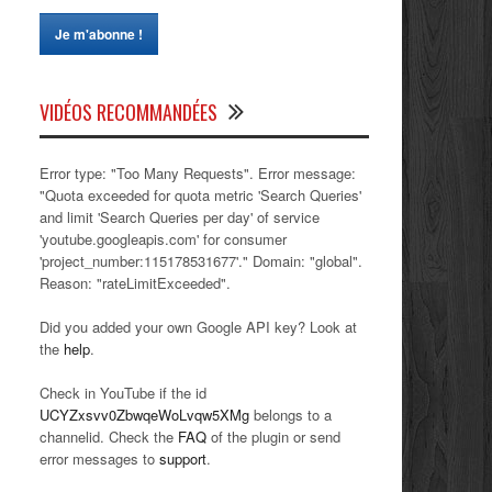
VIDÉOS RECOMMANDÉES
Error type: "Too Many Requests". Error message:
"Quota exceeded for quota metric 'Search Queries'
and limit 'Search Queries per day' of service
'youtube.googleapis.com' for consumer
'project_number:115178531677'." Domain: "global".
Reason: "rateLimitExceeded".
Did you added your own Google API key? Look at
the
help
.
Check in YouTube if the id
UCYZxsvv0ZbwqeWoLvqw5XMg
belongs to a
channelid. Check the
FAQ
of the plugin or send
error messages to
support
.