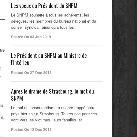
Les voeux du Président du SNPM
Le SNPM souhaite à tous les adhérents, les
délégués, les membres du bureau national et du
conseil syndical, ainsi qu’à tous les
Posted On 03 Jan 2019
tre
Le Président du SNPM au Ministre de
l’Intérieur
i-
Posted On 27 Déc 2018
,
Après le drame de Strasbourg, le mot du
SNPM
is
Le mal et l’obscurantisme a encore frappé notre
pays hier soir a Strasbourg. Toutes nos pensées
nt.
vont vers les victimes, leurs familles, et
Posted On 12 Déc 2018