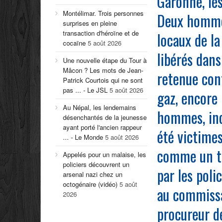
Garonne, les
Montélimar. Trois personnes
Deux hommes
surprises en pleine
transaction d'héroïne et de
locaux de la
cocaïne
5 août 2026
libérés dans
Une nouvelle étape du Tour à
Mâcon ? Les mots de Jean-
retenue cont
Patrick Courtois qui ne sont
pas ... - Le JSL
5 août 2026
gaz, encore
Au Népal, les lendemains
hommes, inc
désenchantés de la jeunesse
ayant porté l'ancien rappeur
été victime
... - Le Monde
5 août 2026
comme un tr
Appelés pour un malaise, les
policiers découvrent un
par les poli
arsenal nazi chez un
octogénaire (vidéo)
5 août
au commissa
2026
procureur d