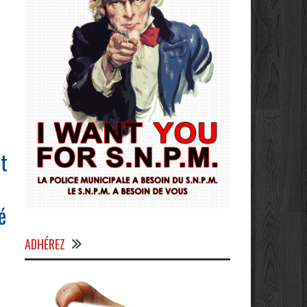
t
é
ADHÉREZ