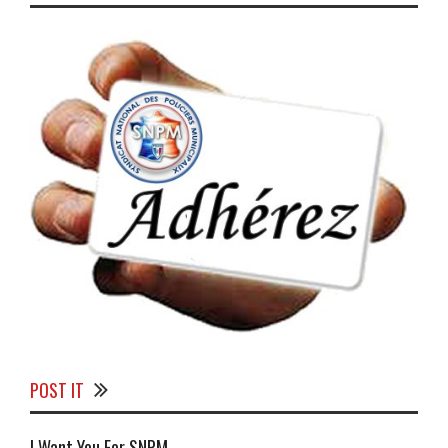
POST IT
I Want You For SNPM