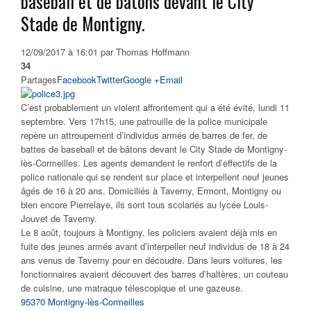
baseball et de bâtons devant le City
Stade de Montigny.
12/09/2017 à 16:01 par Thomas Hoffmann
34
Partages
Facebook
Twitter
Google +
Email
C’est probablement un violent affrontement qui a été évité, lundi 11
septembre. Vers 17h15, une patrouille de la police municipale
repère un attroupement d’individus armés de barres de fer, de
battes de baseball et de bâtons devant le City Stade de Montigny-
lès-Cormeilles. Les agents demandent le renfort d’effectifs de la
police nationale qui se rendent sur place et interpellent neuf jeunes
âgés de 16 à 20 ans. Domiciliés à Taverny, Ermont, Montigny ou
bien encore Pierrelaye, ils sont tous scolariés au lycée Louis-
Jouvet de Taverny.
Le 8 août, toujours à Montigny, les policiers avaient déjà mis en
fuite des jeunes armés avant d’interpeller neuf individus de 18 à 24
ans venus de Taverny pour en découdre. Dans leurs voitures, les
fonctionnaires avaient découvert des barres d’haltères, un couteau
de cuisine, une matraque télescopique et une gazeuse.
95370 Montigny-lès-Cormeilles