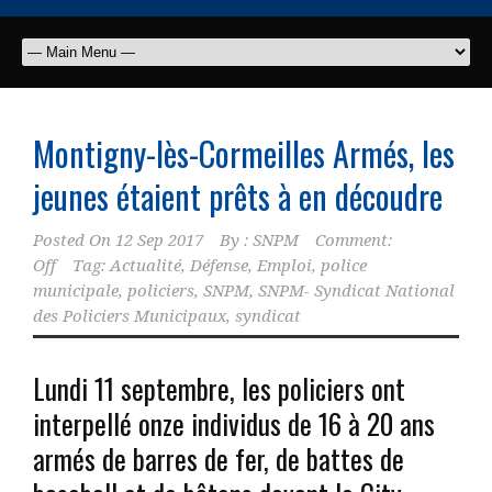
Montigny-lès-Cormeilles Armés, les
jeunes étaient prêts à en découdre
Posted On
12 Sep 2017
By :
SNPM
Comment:
Off
Tag:
Actualité
,
Défense
,
Emploi
,
police
municipale
,
policiers
,
SNPM
,
SNPM- Syndicat National
des Policiers Municipaux
,
syndicat
Lundi 11 septembre, les policiers ont
interpellé onze individus de 16 à 20 ans
armés de barres de fer, de battes de