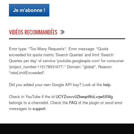
VIDÉOS RECOMMANDÉES
Error type: "Too Many Requests". Error message: "Quota
exceeded for quota metric 'Search Queries' and limit 'Search
Queries per day' of service 'youtube.googleapis.com' for consumer
'project_number:115178531677'." Domain: "global". Reason:
"rateLimitExceeded".
Did you added your own Google API key? Look at the
help
.
Check in YouTube if the id
UCYZxsvv0ZbwqeWoLvqw5XMg
belongs to a channelid. Check the
FAQ
of the plugin or send error
messages to
support
.