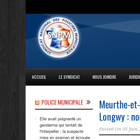
ACCUEIL
LE SYNDICAT
NOUS JOINDRE
JURID
Meurthe-et-
POLICE MUNICIPALE
Longwy : nou
Elle avait poignardé un
gendarme qui tentait de
Posted On
03 Juin 
l'interpeller : la suspecte
mise en examen et écrouée