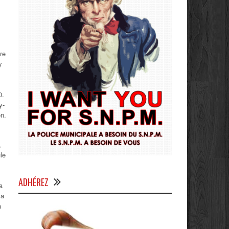
re
y
0.
y-
on.
,
le
ADHÉREZ
a
la
à