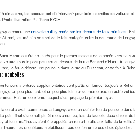
 à dimanche, les secours ont dû intervenir pour trois incendies de voitures et
. Photo illustration RL /René BYCH
ongwy a connu une
nouvelle nuit rythmée par les départs de feux criminels
. Ent
 31 mai, les méfaits se sont cette fois partagés entre la commune de Longw
hon.
aint-Martin ont été sollicités pour le premier incident de la soirée vers 23 h 3
de voiture sous le pont passant au-dessus de la rue Fernand-d’Huart, à Longw
tard, le feu a dévoré une poubelle dans la rue du Ruisseau, cette fois à Reh
inq poubelles
 conteneurs à ordures supplémentaires sont partis en fumée, toujours à Rehon
ngwy. Un peu plus tard, et un peu plus loin sur ce même axe, un autre véhicu
lammes. Puis un deuxième, auquel s’est propagé le premier foyer.
 là où elle avait commencé, à Longwy, avec un dernier feu de poubelle dans l
 Le point final d’une nuit plutôt mouvementée, lors de laquelle deux chiens de 
 et leurs maîtres avaient été appelés en renfort, suite aux faits de la veille 
l’heure, les enquêteurs n’établissent pas de lien entre ces deux épisodes.