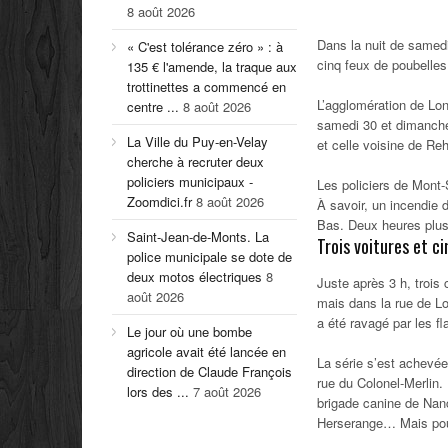
8 août 2026
Dans la nuit de samedi
« C'est tolérance zéro » : à
cinq feux de poubelles
135 € l'amende, la traque aux
trottinettes a commencé en
L’agglomération de L
centre ...
8 août 2026
samedi 30 et dimanche
La Ville du Puy-en-Velay
et celle voisine de Re
cherche à recruter deux
policiers municipaux -
Les policiers de Mont-S
Zoomdici.fr
8 août 2026
À savoir, un incendie 
Bas. Deux heures plus 
Saint-Jean-de-Monts. La
Trois voitures et c
police municipale se dote de
deux motos électriques
8
Juste après 3 h, trois
août 2026
mais dans la rue de Lo
a été ravagé par les f
Le jour où une bombe
agricole avait été lancée en
La série s’est achevée
direction de Claude François
rue du Colonel-Merlin.
lors des ...
7 août 2026
brigade canine de Nancy
Herserange… Mais pour 