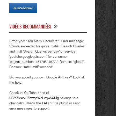
VIDÉOS RECOMMANDÉES
Error type: "Too Many Requests". Error message:
"Quota exceeded for quota metric 'Search Queries'
and limit 'Search Queries per day' of service
'youtube.googleapis.com' for consumer
'project_number:115178531677'." Domain: "global".
Reason: "rateLimitExceeded".
Did you added your own Google API key? Look at
the
help
.
Check in YouTube if the id
UCYZxsvv0ZbwqeWoLvqw5XMg
belongs to a
channelid. Check the
FAQ
of the plugin or send
error messages to
support
.