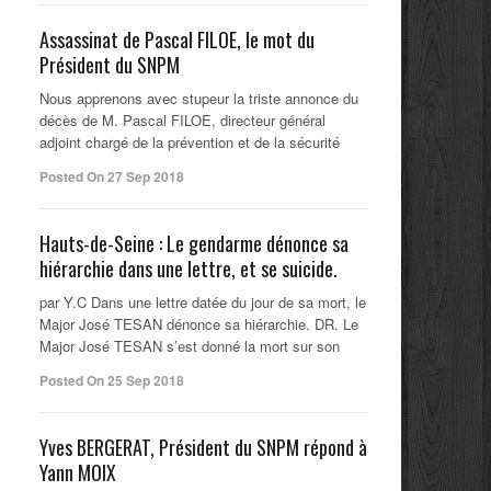
Assassinat de Pascal FILOE, le mot du
Président du SNPM
Nous apprenons avec stupeur la triste annonce du
décès de M. Pascal FILOE, directeur général
adjoint chargé de la prévention et de la sécurité
Posted On 27 Sep 2018
Hauts-de-Seine : Le gendarme dénonce sa
hiérarchie dans une lettre, et se suicide.
par Y.C Dans une lettre datée du jour de sa mort, le
Major José TESAN dénonce sa hiérarchie. DR. Le
Major José TESAN s’est donné la mort sur son
Posted On 25 Sep 2018
Yves BERGERAT, Président du SNPM répond à
Yann MOIX