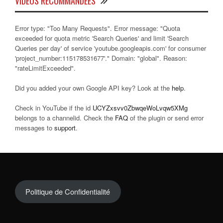
VIDÉOS RECOMMANDÉES
Error type: "Too Many Requests". Error message: "Quota
exceeded for quota metric 'Search Queries' and limit 'Search
Queries per day' of service 'youtube.googleapis.com' for consumer
'project_number:115178531677'." Domain: "global". Reason:
"rateLimitExceeded".
Did you added your own Google API key? Look at the
help
.
Check in YouTube if the id
UCYZxsvv0ZbwqeWoLvqw5XMg
belongs to a channelid. Check the
FAQ
of the plugin or send error
messages to
support
.
Politique de Confidentialité