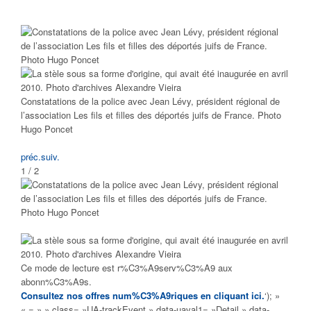
Constatations de la police avec Jean Lévy, président régional de
l’association Les fils et filles des déportés juifs de France. Photo
Hugo Poncet
préc.
suiv.
1 / 2
Ce mode de lecture est r%C3%A9serv%C3%A9 aux
abonn%C3%A9s.
Consultez nos offres num%C3%A9riques en cliquant ici.
‘); »
« = » » class= »UA-trackEvent » data-uaval1= »Detail » data-