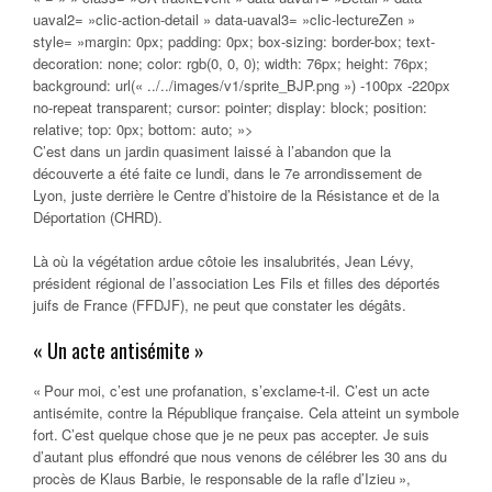
uaval2= »clic-action-detail » data-uaval3= »clic-lectureZen »
style= »margin: 0px; padding: 0px; box-sizing: border-box; text-
decoration: none; color: rgb(0, 0, 0); width: 76px; height: 76px;
background: url(« ../../images/v1/sprite_BJP.png ») -100px -220px
no-repeat transparent; cursor: pointer; display: block; position:
relative; top: 0px; bottom: auto; »>
C’est dans un jardin quasiment laissé à l’abandon que la
découverte a été faite ce lundi, dans le 7e arrondissement de
Lyon, juste derrière le Centre d’histoire de la Résistance et de la
Déportation (CHRD).
Là où la végétation ardue côtoie les insalubrités, Jean Lévy,
président régional de l’association
Les Fils et filles des déportés
juifs de France
(FFDJF), ne peut que constater les dégâts.
« Un acte antisémite »
« Pour moi, c’est une profanation, s’exclame-t-il. C’est un acte
antisémite, contre la République française. Cela atteint un symbole
fort. C’est quelque chose que je ne peux pas accepter. Je suis
d’autant plus effondré que nous venons de célébrer les 30 ans du
procès de Klaus Barbie, le responsable de la rafle d’Izieu »,