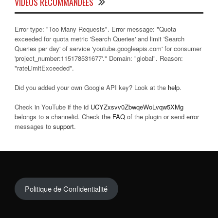
VIDÉOS RECOMMANDÉES
Error type: "Too Many Requests". Error message: "Quota
exceeded for quota metric 'Search Queries' and limit 'Search
Queries per day' of service 'youtube.googleapis.com' for consumer
'project_number:115178531677'." Domain: "global". Reason:
"rateLimitExceeded".
Did you added your own Google API key? Look at the
help
.
Check in YouTube if the id
UCYZxsvv0ZbwqeWoLvqw5XMg
belongs to a channelid. Check the
FAQ
of the plugin or send error
messages to
support
.
Politique de Confidentialité