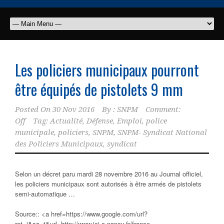
Les
policiers municipaux
pourront
être équipés de pistolets 9 mm
Posted On
30 Nov 2016
By :
SNPM
Comment:
Off
Tag:
Actualité
,
Défense
,
Emploi
,
police
municipale
,
policiers
,
SNPM
,
SNPM- Syndicat National
des Policiers Municipaux
,
syndicat
Selon un décret paru mardi 28 novembre 2016 au Journal officiel,
les policiers municipaux sont autorisés à être armés de pistolets
semi-automatique …
Source:: <a href=https://www.google.com/url?
rct=j&sa=t&url=http://www.ici-c-nancy.fr/france-