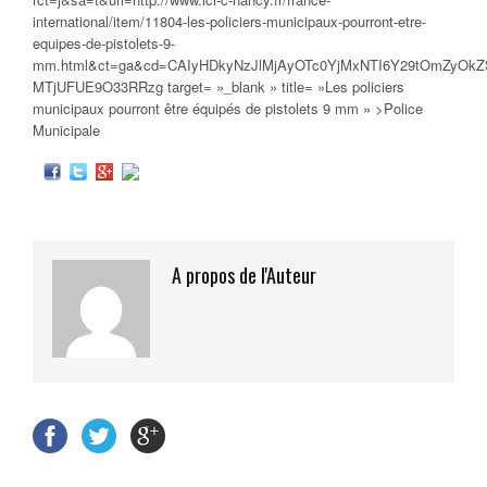
international/item/11804-les-policiers-municipaux-pourront-etre-
equipes-de-pistolets-9-
mm.html&ct=ga&cd=CAIyHDkyNzJlMjAyOTc0YjMxNTI6Y29tOmZyOk
MTjUFUE9O33RRzg target= »_blank » title= »Les
policiers
municipaux
pourront être équipés de pistolets 9 mm » >Police
Municipale
A propos de l'Auteur