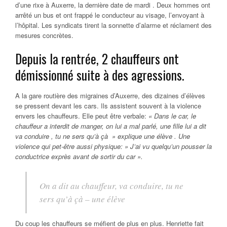
d’une rixe à Auxerre, la dernière date de mardi . Deux hommes ont
arrêté un bus et ont frappé le conducteur au visage, l’envoyant à
l’hôpital. Les syndicats tirent la sonnette d’alarme et réclament des
mesures concrètes.
Depuis la rentrée, 2 chauffeurs ont
démissionné suite à des agressions.
A la gare routière des migraines d’Auxerre, des dizaines d’élèves
se pressent devant les cars. Ils assistent souvent à la violence
envers les chauffeurs. Elle peut être verbale:
« Dans le car, le
chauffeur a interdit de manger, on lui a mal parlé, une fille lui a dit
va conduire , tu ne sers qu’à çà » explique une élève . Une
violence qui pet-être aussi physique: » J’ai vu quelqu’un pousser la
conductrice exprès avant de sortir du car ».
On a dit au chauffeur, va conduire, tu ne
sers qu’à çà – une élève
Du coup les chauffeurs se méfient de plus en plus. Henriette fait