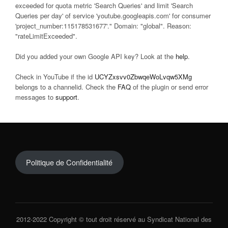
exceeded for quota metric 'Search Queries' and limit 'Search
Queries per day' of service 'youtube.googleapis.com' for consumer
'project_number:115178531677'." Domain: "global". Reason:
"rateLimitExceeded".
Did you added your own Google API key? Look at the
help
.
Check in YouTube if the id
UCYZxsvv0ZbwqeWoLvqw5XMg
belongs to a channelid. Check the
FAQ
of the plugin or send error
messages to
support
.
Politique de Confidentialité
2012-2022 Copyright © tout droit réservé au Syndicat National des