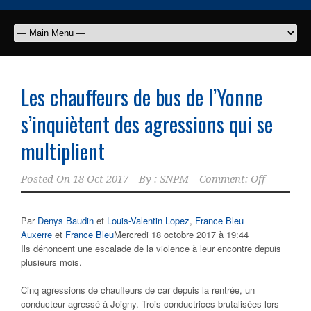
Les chauffeurs de bus de l’Yonne
s’inquiètent des agressions qui se
multiplient
Posted On
18 Oct 2017
By :
SNPM
Comment: Off
Par
Denys Baudin
et
Louis-Valentin Lopez
,
France Bleu
Auxerre
et
France Bleu
Mercredi 18 octobre 2017 à 19:44
Ils dénoncent une escalade de la violence à leur encontre depuis
plusieurs mois.
Cinq agressions de chauffeurs de car depuis la rentrée, un
conducteur agressé à Joigny. Trois conductrices brutalisées lors