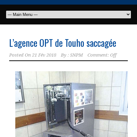
L’agence OPT de Touho saccagée
Posted On
21 Fév 2018
By :
SNPM
Comment: Off