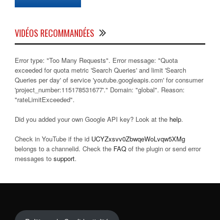
VIDÉOS RECOMMANDÉES
Error type: "Too Many Requests". Error message: "Quota
exceeded for quota metric 'Search Queries' and limit 'Search
Queries per day' of service 'youtube.googleapis.com' for consumer
'project_number:115178531677'." Domain: "global". Reason:
"rateLimitExceeded".
Did you added your own Google API key? Look at the
help
.
Check in YouTube if the id
UCYZxsvv0ZbwqeWoLvqw5XMg
belongs to a channelid. Check the
FAQ
of the plugin or send error
messages to
support
.