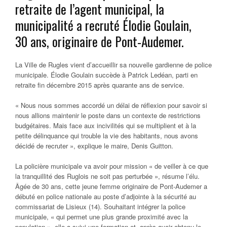
retraite de l’agent municipal, la
municipalité a recruté Élodie Goulain,
30 ans, originaire de Pont-Audemer.
La Ville de
Rugles
vient d’accueillir sa nouvelle gardienne de police
municipale.
Élodie Goulain
succède à Patrick Ledéan, parti en
retraite fin décembre 2015 après quarante ans de service.
«
Nous nous sommes accordé un délai de réflexion pour savoir si
nous allions maintenir le poste dans un contexte de restrictions
budgétaires. Mais face aux incivilités qui se multiplient et à la
petite délinquance qui trouble la vie des habitants, nous avons
décidé de recruter
»
, explique le maire,
Denis Guitton
.
La policière municipale va avoir pour mission
«
de veiller à ce que
la tranquillité des Ruglois ne soit pas perturbée
»
, résume l’élu.
Âgée de 30 ans, cette jeune femme originaire de
Pont-Audemer
a
débuté en police nationale au poste d’adjointe à la sécurité au
commissariat de Lisieux (14). Souhaitant intégrer la police
municipale,
«
qui permet une plus grande proximité avec la
population
»
, elle a suivi une formation et, après avoir obtenu le