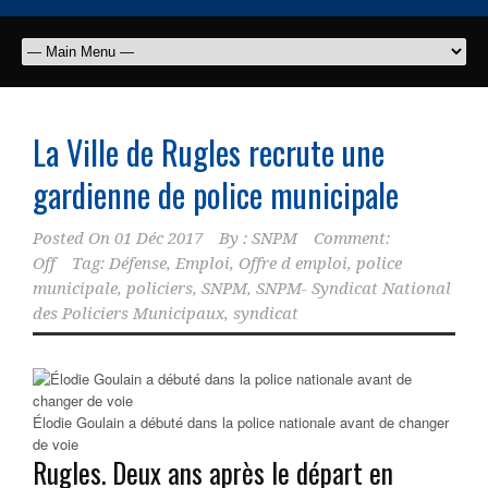
La Ville de Rugles recrute une
gardienne de police municipale
Posted On
01 Déc 2017
By :
SNPM
Comment:
Off
Tag:
Défense
,
Emploi
,
Offre d emploi
,
police
municipale
,
policiers
,
SNPM
,
SNPM- Syndicat National
des Policiers Municipaux
,
syndicat
Élodie Goulain a débuté dans la police nationale avant de changer
de voie
Rugles. Deux ans après le départ en