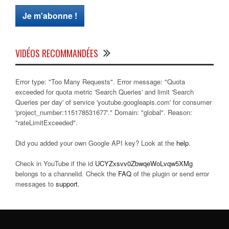
VIDÉOS RECOMMANDÉES
Error type: "Too Many Requests". Error message: "Quota
exceeded for quota metric 'Search Queries' and limit 'Search
Queries per day' of service 'youtube.googleapis.com' for consumer
'project_number:115178531677'." Domain: "global". Reason:
"rateLimitExceeded".
Did you added your own Google API key? Look at the
help
.
Check in YouTube if the id
UCYZxsvv0ZbwqeWoLvqw5XMg
belongs to a channelid. Check the
FAQ
of the plugin or send error
messages to
support
.