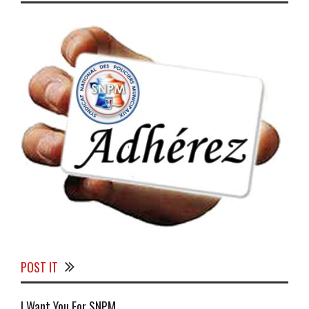
POST IT
I Want You For SNPM