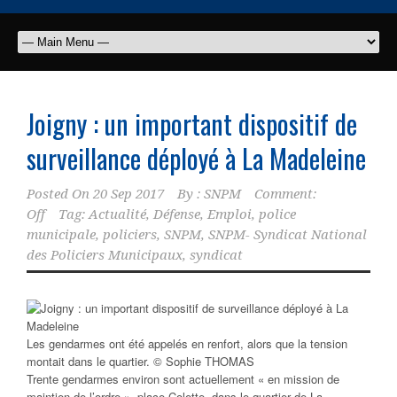
Joigny : un important dispositif de
surveillance déployé à La Madeleine
Posted On
20 Sep 2017
By :
SNPM
Comment:
Off
Tag:
Actualité
,
Défense
,
Emploi
,
police
municipale
,
policiers
,
SNPM
,
SNPM- Syndicat National
des Policiers Municipaux
,
syndicat
Les gendarmes ont été appelés en renfort, alors que la tension
montait dans le quartier. © Sophie THOMAS
Trente gendarmes environ sont actuellement « en mission de
maintien de l’ordre », place Colette, dans le quartier de La