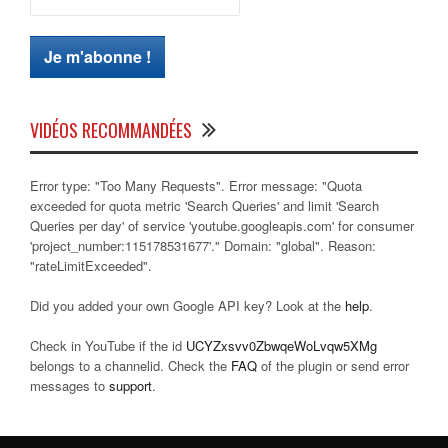
VIDÉOS RECOMMANDÉES
Error type: "Too Many Requests". Error message: "Quota
exceeded for quota metric 'Search Queries' and limit 'Search
Queries per day' of service 'youtube.googleapis.com' for consumer
'project_number:115178531677'." Domain: "global". Reason:
"rateLimitExceeded".
Did you added your own Google API key? Look at the
help
.
Check in YouTube if the id
UCYZxsvv0ZbwqeWoLvqw5XMg
belongs to a channelid. Check the
FAQ
of the plugin or send error
messages to
support
.